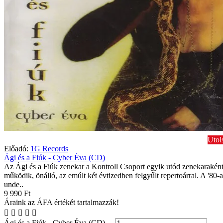
Utol
Előadó:
1G Records
Ági és a Fiúk - Cyber Éva (CD)
Az Ági és a Fiúk zenekar a Kontroll Csoport egyik utód zenekarakén
működik, önálló, az emúlt két évtizedben felgyűlt repertoárral. A '80-
unde..
9 990 Ft
Áraink az ÁFA értékét tartalmazzák!
Ági és a Fiúk - Cyber Éva (CD)