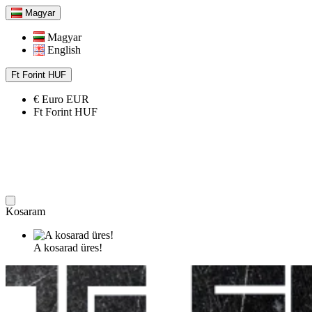
Magyar
Magyar
English
Ft
Forint
HUF
€
Euro
EUR
Ft
Forint
HUF
Kosaram
A kosarad üres!