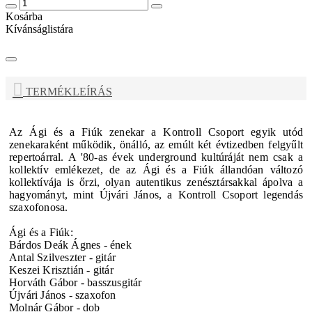
Kosárba
Kívánságlistára
TERMÉKLEÍRÁS
Az
Ági és a Fiúk z
enekar a
Kontroll Csoport
egyik utód
zenekaraként működik, önálló, az emúlt két évtizedben felgyűlt
repertoárral. A '80-as évek underground kultúráját nem csak a
kollektív emlékezet, de az Ági és a Fiúk állandóan változó
kollektívája is őrzi, olyan autentikus zenésztársakkal ápolva a
hagyományt, mint Újvári János, a Kontroll Csoport legendás
szaxofonosa.
Ági és a Fiúk:
Bárdos Deák Ágnes - ének
Antal Szilveszter - gitár
Keszei Krisztián - gitár
Horváth Gábor - basszusgitár
Újvári János - szaxofon
Molnár Gábor - dob