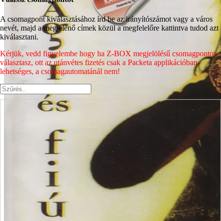
A csomagpont kiválasztásához írd be az irányítószámot vagy a város
nevét, majd a megjelenő címek közül a megfelelőre kattintva tudod azt
kiválasztani.
Kérjük, vedd figyelembe hogy ha Z-BOX megjelölésű csomagpontot
választasz, ott az utánvétes fizetés csak a Packeta applikációban
lehetséges, a csomagautomatánál nem!