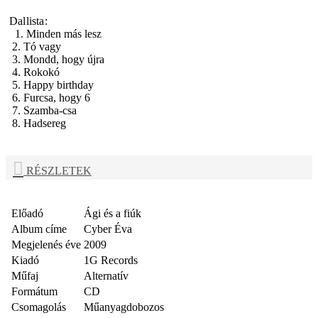
Dallista:
1. Minden más lesz
2. Tó vagy
3. Mondd, hogy újra
4. Rokokó
5. Happy birthday
6. Furcsa, hogy 6
7. Szamba-csa
8. Hadsereg
RÉSZLETEK
Előadó
Ági és a fiúk
Album címe
Cyber Éva
Megjelenés éve
2009
Kiadó
1G Records
Műfaj
Alternatív
Formátum
CD
Csomagolás
Műanyagdobozos