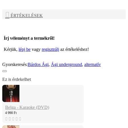
ÉRTÉKELÉSEK
Írj véleményt a termékről!
Kérjük,
lépj be
vagy
regisztrálj
az értékeléshez!
Gyorskeresés:
Bárdos Ági
,
Ági underground
,
alternatív
Ez is érdekelhet
Belga - Karaoke (DVD)
4 990 Ft