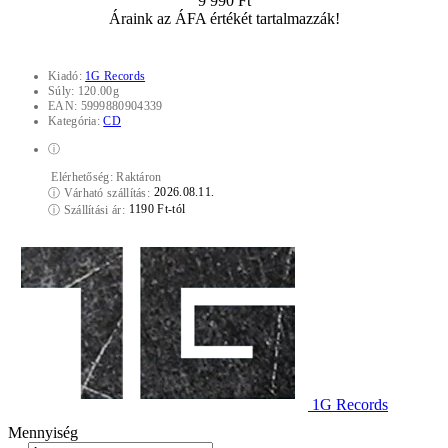
9 990 Ft
Áraink az ÁFA értékét tartalmazzák!
Kiadó:
1G Records
Súly:
120.00g
EAN:
5999880904339
Kategória:
CD
ⓘ
Elérhetőség:
Raktáron
2026.08.11.
ⓘ
Várható szállítás:
1190 Ft-tól
ⓘ
Szállítási ár:
1G Records
Mennyiség