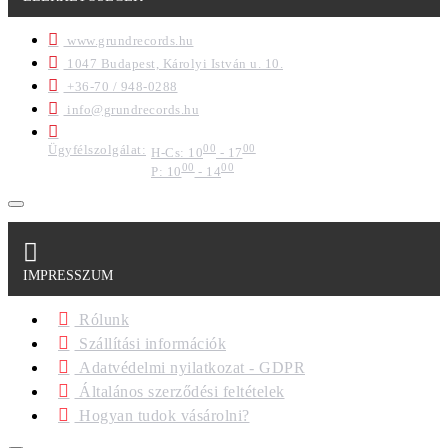
www.grundrecords.hu
1047 Budapest, Károlyi István u. 10.
+36-70 / 948-0288
info@grundrecords.hu
Ügyfélszolgálat:
00
00
H-Cs: 10
- 17
00
00
P: 10
- 14
IMPRESSZUM
Rólunk
Szállítási információk
Adatvédelmi nyilatkozat - GDPR
Általános szerződési feltételek
Hogyan tudok vásárolni?