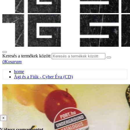
Keresés a termékek között
0
Kosaram
home
Ági és a Fiúk - Cyber Éva (CD)
×
Válassz csomagpontot