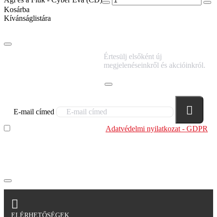
Kosárba
Kívánságlistára
IRATKOZZ FEL
Értesülj elsőként új
HÍRLEVELÜNKRE!
megjelenéseinkről és akcióinkról.
E-mail címed
Elolvastam és megértettem az
Adatvédelmi nyilatkozat - GDPR
szabályzatban leírtakat. Tudomásul veszem, hogy a
regisztrációkor megadott adataim egy részét anonimizált
formában a cég marketing célokra felhasználja.
ELÉRHETŐSÉGEK