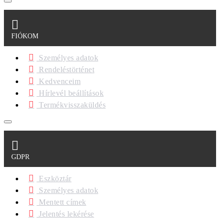
FIÓKOM
Személyes adatok
Rendeléstörténet
Kedvenceim
Hírlevél beállítások
Termékvisszaküldés
GDPR
Eszköztár
Személyes adatok
Mentett címek
Jelentés lekérése