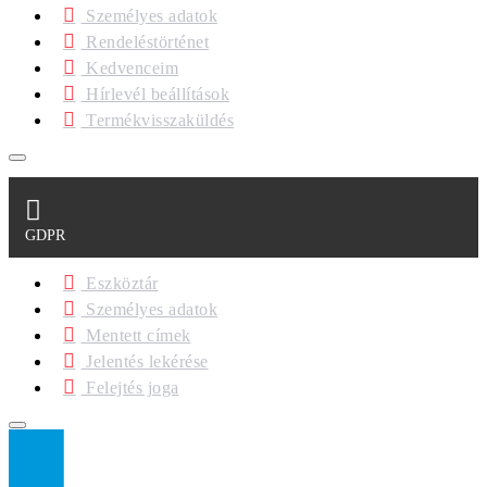
Személyes adatok
Rendeléstörténet
Kedvenceim
Hírlevél beállítások
Termékvisszaküldés
GDPR
Eszköztár
Személyes adatok
Mentett címek
Jelentés lekérése
Felejtés joga