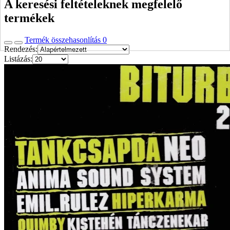
A keresési feltételeknek megfelelő
termékek
Termék összehasonlítás
0
Rendezés:
Listázás: