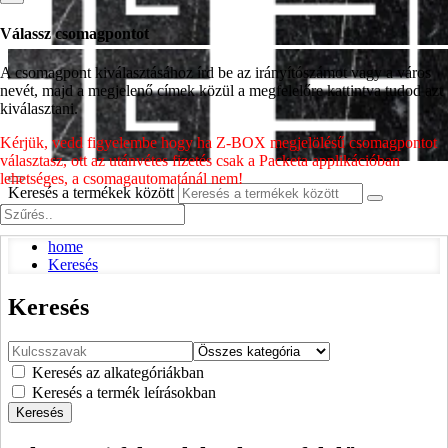
Válassz csomagpontot
A csomagpont kiválasztásához írd be az irányítószámot vagy a város
nevét, majd a megjelenő címek közül a megfelelőre kattintva tudod azt
kiválasztani.
Kérjük, vedd figyelembe hogy ha Z-BOX megjelölésű csomagpontot
választasz, ott az utánvétes fizetés csak a Packeta applikációban
lehetséges, a csomagautomatánál nem!
Keresés a termékek között
0
Kosaram
home
Keresés
Keresés
Keresés az alkategóriákban
Keresés a termék leírásokban
Keresés