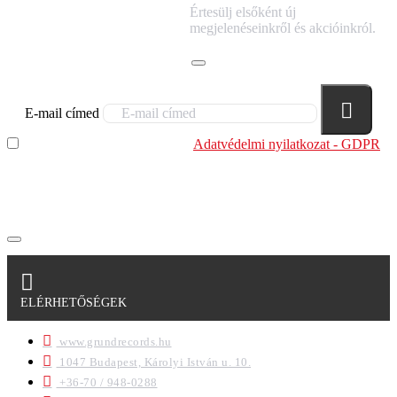
IRATKOZZ FEL
Értesülj elsőként új
HÍRLEVELÜNKRE!
megjelenéseinkről és akcióinkról.
E-mail címed
Elolvastam és megértettem az
Adatvédelmi nyilatkozat - GDPR
szabályzatban leírtakat. Tudomásul veszem, hogy a
regisztrációkor megadott adataim egy részét anonimizált
formában a cég marketing célokra felhasználja.
ELÉRHETŐSÉGEK
www.grundrecords.hu
1047 Budapest, Károlyi István u. 10.
+36-70 / 948-0288