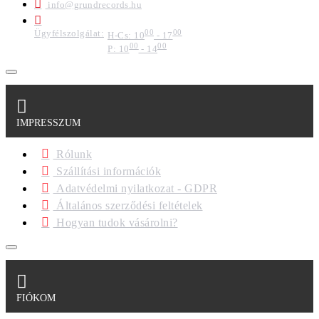
info@grundrecords.hu
Ügyfélszolgálat:
00
00
H-Cs: 10
- 17
00
00
P: 10
- 14
IMPRESSZUM
Rólunk
Szállítási információk
Adatvédelmi nyilatkozat - GDPR
Általános szerződési feltételek
Hogyan tudok vásárolni?
FIÓKOM