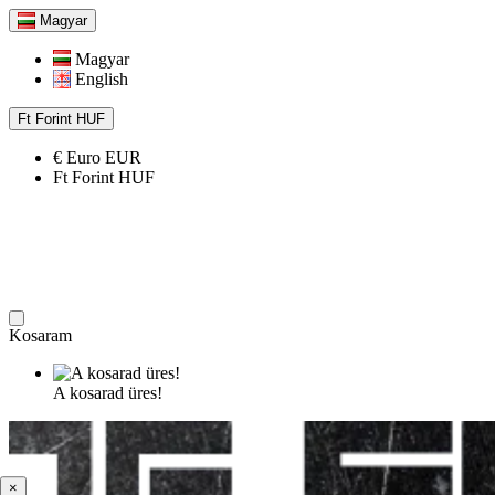
Magyar
Magyar
English
Ft
Forint
HUF
€
Euro
EUR
Ft
Forint
HUF
Kosaram
A kosarad üres!
×