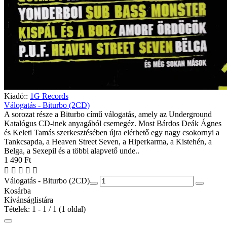
Kiadó::
1G Records
Válogatás - Biturbo (2CD)
A sorozat része a Biturbo című válogatás, amely az Underground
Katalógus CD-inek anyagából csemegéz. Most Bárdos Deák Ágnes
és Keleti Tamás szerkesztésében újra elérhető egy nagy csokornyi a
Tankcsapda, a Heaven Street Seven, a Hiperkarma, a Kistehén, a
Belga, a Sexepil és a többi alapvető unde..
1 490 Ft
Válogatás - Biturbo (2CD)
Kosárba
Kívánságlistára
Tételek: 1 - 1 / 1 (1 oldal)