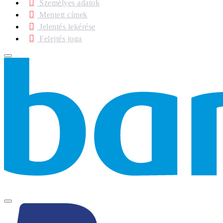
Személyes adatok
Mentett címek
Jelentés lekérése
Felejtés joga