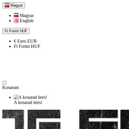
Magyar
Magyar
English
Ft
Forint
HUF
€
Euro
EUR
Ft
Forint
HUF
Kosaram
A kosarad üres!