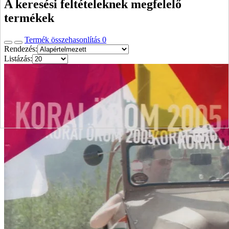
A keresési feltételeknek megfelelő
termékek
Termék összehasonlítás
0
Rendezés:
Listázás: