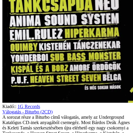
Kiadó::
1G Records
Válogatás - Biturbo (2CD)
A sorozat része a Biturbo című válogatás, amely az Underground
Katalógus CD-inek anyagából csemegéz. Most Bárdos Deák Ágnes
és Keleti Tamás szerkesztésében újra elérhető egy nagy csokornyi a