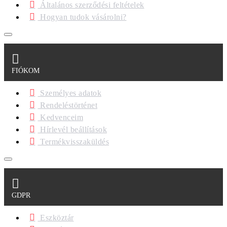
Általános szerződési feltételek
Hogyan tudok vásárolni?
FIÓKOM
Személyes adatok
Rendeléstörténet
Kedvenceim
Hírlevél beállítások
Termékvisszaküldés
GDPR
Eszköztár