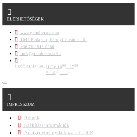
ELÉRHETŐSÉGEK
www.grundrecords.hu
1047 Budapest, Károlyi István u. 10.
+36-70 / 948-0288
info@grundrecords.hu
Ügyfélszolgálat:
00
00
H-Cs: 10
- 17
00
00
P: 10
- 14
IMPRESSZUM
Rólunk
Szállítási információk
Adatvédelmi nyilatkozat - GDPR