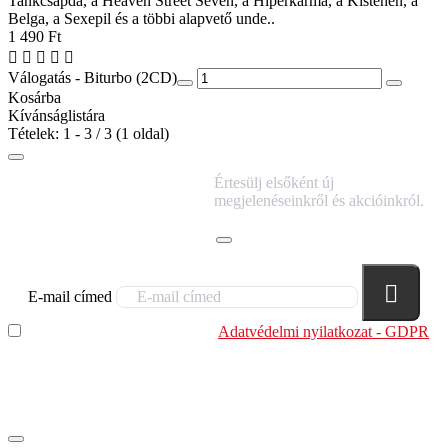
Tankcsapda, a Heaven Street Seven, a Hiperkarma, a Kistehén, a
Belga, a Sexepil és a többi alapvető unde..
1 490 Ft
Válogatás - Biturbo (2CD)
Kosárba
Kívánságlistára
Tételek: 1 - 3 / 3 (1 oldal)
IRATKOZZ FEL
Értesülj elsőként új
HÍRLEVELÜNKRE!
megjelenéseinkről és akcióinkról.
E-mail címed
Elolvastam és megértettem az
Adatvédelmi nyilatkozat - GDPR
szabályzatban leírtakat. Tudomásul veszem, hogy a
regisztrációkor megadott adataim egy részét anonimizált
formában a cég marketing célokra felhasználja.