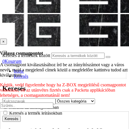
×
Válassz csomagpontot
Keresés a termékek között
0
Kosaram
A csomagpont kiválasztásához írd be az irányítószámot vagy a város
nevét, majd a megjelenő címek közül a megfelelőre kattintva tudod azt
home
kiválasztani.
Keresés
Kérjük, vedd figyelembe hogy ha Z-BOX megjelölésű csomagpontot
Keresés
választasz, ott az utánvétes fizetés csak a Packeta applikációban
lehetséges, a csomagautomatánál nem!
Keresés az alkategóriákban
Keresés a termék leírásokban
Keresés