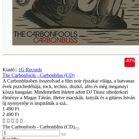
-40%
Kiadó::
1G Records
The Carbonfools - Carbonbliss (CD)
A Carbonblissben összeolvad a film noir éjszakai világa, a hatvanas
évek pszichedéliája, rock, techno, diszkó, afro és még megannyi
kósza hangulat. Mindemellett ihletett adott DJ Titusz sihederkori
élménye a Magas Tátrán, illetve macskák, kutyák és a gitáros István
új nyenyeréje is inspirálták a szá..
1 490 Ft
2 490 Ft
The Carbonfools - Carbonbliss (CD)
Kosárba