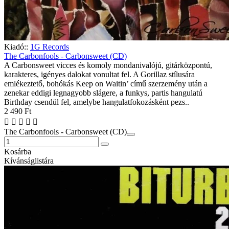
Kiadó::
1G Records
The Carbonfools - Carbonsweet (CD)
A Carbonsweet vicces és komoly mondanivalójú, gitárközpontú,
karakteres, igényes dalokat vonultat fel. A Gorillaz stílusára
emlékeztető, bohókás Keep on Waitin’ című szerzemény után a
zenekar eddigi legnagyobb slágere, a funkys, partis hangulatú
Birthday csendül fel, amelybe hangulatfokozásként pezs..
2 490 Ft
The Carbonfools - Carbonsweet (CD)
Kosárba
Kívánságlistára