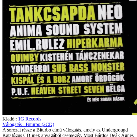
Kiadó::
1G Records
Válogatás - Biturbo (2CD)
A sorozat része a Biturbo című válogatás, amely az Underground
Katalógus CD-inek anyagából csemegéz. Most Bárdos Deák Ágnes