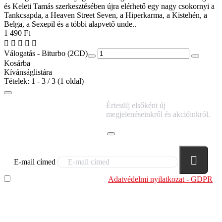
és Keleti Tamás szerkesztésében újra elérhető egy nagy csokornyi a
Tankcsapda, a Heaven Street Seven, a Hiperkarma, a Kistehén, a
Belga, a Sexepil és a többi alapvető unde..
1 490 Ft
Válogatás - Biturbo (2CD)
Kosárba
Kívánságlistára
Tételek: 1 - 3 / 3 (1 oldal)
IRATKOZZ FEL
Értesülj elsőként új
HÍRLEVELÜNKRE!
megjelenéseinkről és akcióinkról.
E-mail címed
Elolvastam és megértettem az
Adatvédelmi nyilatkozat - GDPR
szabályzatban leírtakat. Tudomásul veszem, hogy a
regisztrációkor megadott adataim egy részét anonimizált
formában a cég marketing célokra felhasználja.