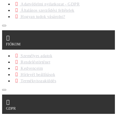
Adatvédelmi nyilatkozat - GDPR
Általános szerződési feltételek
Hogyan tudok vásárolni?
FIÓKOM
Személyes adatok
Rendeléstörténet
Kedvenceim
Hírlevél beállítások
Termékvisszaküldés
GDPR