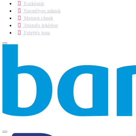
Eszköztár
Személyes adatok
Mentett címek
Jelentés lekérése
Felejtés joga