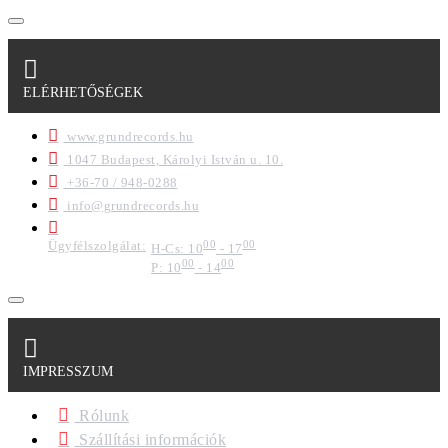
ELÉRHETŐSÉGEK
www.grundrecords.hu
1047 Budapest, Károlyi István u. 10.
+36-70 / 948-0288
info@grundrecords.hu
Ügyfélszolgálat:
00
00
H-Cs: 10
- 17
00
00
P: 10
- 14
IMPRESSZUM
Rólunk
Szállítási információk