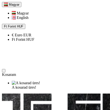
Magyar
Magyar
English
Ft
Forint
HUF
€
Euro
EUR
Ft
Forint
HUF
Kosaram
A kosarad üres!