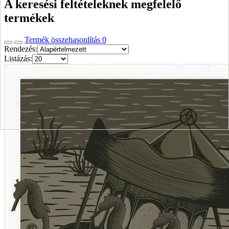
A keresési feltételeknek megfelelő
termékek
Termék összehasonlítás
0
Rendezés:
Listázás: