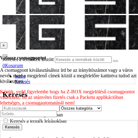
×
Válassz csomagpontot
Keresés a termékek között
0
Kosaram
A csomagpont kiválasztásához írd be az irányítószámot vagy a város
nevét, majd a megjelenő címek közül a megfelelőre kattintva tudod azt
home
kiválasztani.
Keresés
Kérjük, vedd figyelembe hogy ha Z-BOX megjelölésű csomagpontot
Keresés
választasz, ott az utánvétes fizetés csak a Packeta applikációban
lehetséges, a csomagautomatánál nem!
Keresés az alkategóriákban
Keresés a termék leírásokban
Keresés