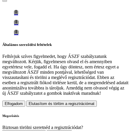
Általános szerződési feltételek
Felhívjuk szíves figyelmedet, hogy
ÁSZF szabályzatunk
megváltozott
. Kérjük, figyelmesen olvasd el és amennyiben
egyetértesz vele, fogadd el. Ha úgy döntesz, nem értesz egyet a
megváltozott ÁSZF minden pontjával, lehetőséged van
visszautasítani és törölni a meglévő regisztrációdat. Ebben az
esetben a regisztrált fiókod törlésre kerül, de a megrendelésed adatait
anonimizálva továbbra is tároljuk.
Ameddig nem olvasod végig az
új ÁSZF szabályzatot a gombok inaktívak maradnak!
Elfogadom
Elutasítom és törlöm a regisztrációmat
Megerősítés
Biztosan törölni szeretnéd a regisztrációdat?