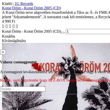
Kiadó::
1G Records
Korai Öröm - Korai Öröm 2005 (CD)
A Korai Öröm neve alapvetően összefonódott a Tilos az Á- és FMK-kor
jelzett "folyamatlemezeit". A sorozatot csak két remixlemez, a Recycle
4 990 Ft
Korai Öröm - Korai Öröm 2005 (CD)
Kosárba
Kívánságlistára
×
Válassz csomagpontot
A csomagpont kiválasztásához írd be az irányítószámot vagy a város nev
Kérjük, vedd figyelembe hogy ha Z-BOX megjelölésű csomagpontot vála