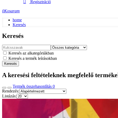
Regisztráció
0
Kosaram
home
Keresés
Keresés
Keresés az alkategóriákban
Keresés a termék leírásokban
Keresés
A keresési feltételeknek megfelelő termék
Termék összehasonlítás
0
Rendezés:
Listázás: