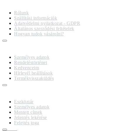
IMPRESSZUM
Rólunk
Szállítási információk
Adatvédelmi nyilatkozat - GDPR
Általános szerződési feltételek
Hogyan tudok vásárolni?
FIÓKOM
Személyes adatok
Rendeléstörténet
Kedvenceim
Hírlevél beállítások
Termékvisszaküldés
GDPR
Eszköztár
Személyes adatok
Mentett címek
Jelentés lekérése
Felejtés joga