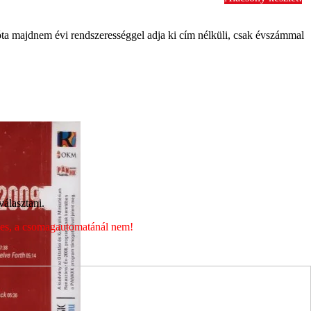
ta majdnem évi rendszerességgel adja ki cím nélküli, csak évszámmal
álasztani.
éges, a csomagautomatánál nem!