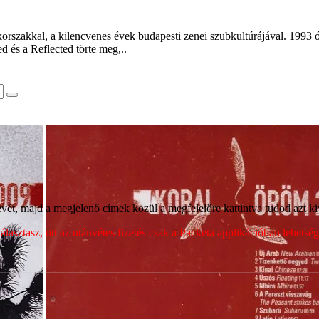
szakkal, a kilencvenes évek budapesti zenei szubkultúrájával. 1993 ó
d és a Reflected törte meg,..
ét, majd a megjelenő címek közül a megfelelőre kattintva tudod azt kiv
sztasz, ott az utánvétes fizetés csak a Packeta applikációban lehets