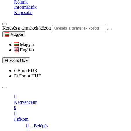
Rólunk
Információk
Kapcsolat
Keresés a termékek között
Magyar
Magyar
English
Ft
Forint
HUF
€
Euro
EUR
Ft
Forint
HUF
Kedvenceim
0
Fiókom
Belépés