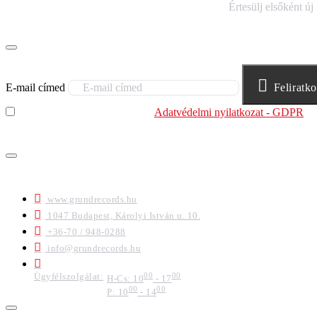
IRATKOZZ FEL HÍRLEVELÜNKRE!
Értesülj elsőként új
E-mail címed
Feliratk
Elolvastam és megértettem az
Adatvédelmi nyilatkozat - GDPR
sz
felhasználja.
ELÉRHETŐSÉGEK
www.grundrecords.hu
1047 Budapest, Károlyi István u. 10.
+36-70 / 948-0288
info@grundrecords.hu
Ügyfélszolgálat:
00
00
H-Cs: 10
- 17
00
00
P: 10
- 14