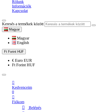
Rólunk
Információk
Kapcsolat
Keresés a termékek között
Magyar
Magyar
English
Ft
Forint
HUF
€
Euro
EUR
Ft
Forint
HUF
Kedvenceim
0
Fiókom
Belépés