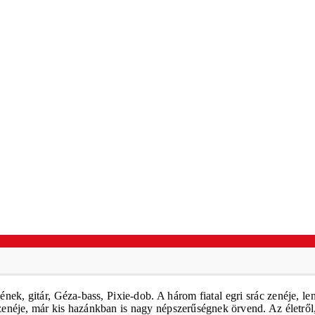
ek, gitár, Géza-bass, Pixie-dob. A három fiatal egri srác zenéje, l
enéje, már kis hazánkban is nagy népszerűségnek örvend. Az életről,