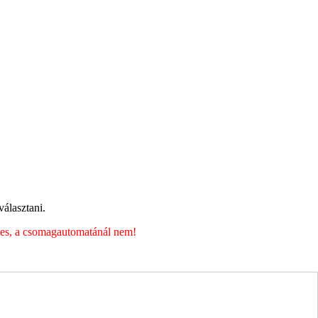
álasztani.
éges, a csomagautomatánál nem!