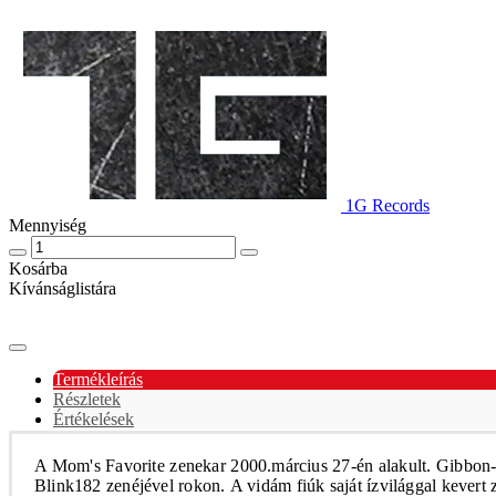
1G Records
Mennyiség
Kosárba
Kívánságlistára
Termékleírás
Részletek
Értékelések
A Mom's Favorite zenekar 2000.március 27-én alakult. Gibbon-én
Blink182 zenéjével rokon.
A vidám fiúk saját
ízvilággal
kevert z