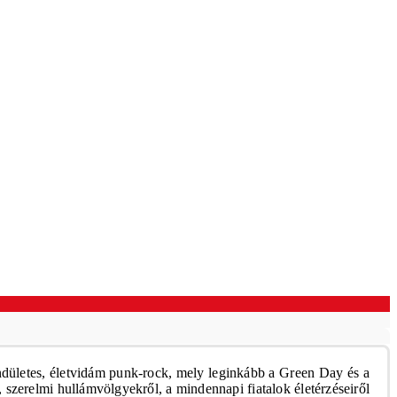
endületes, életvidám punk-rock, mely leginkább a Green Day és a
 szerelmi hullámvölgyekről, a mindennapi fiatalok életérzéseiről