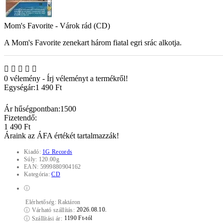
Mom's Favorite - Várok rád (CD)
A Mom's Favorite zenekart három fiatal egri srác alkotja.
0 vélemény
-
Írj véleményt a termékről!
Egységár:
1 490 Ft
Ár hűségpontban:
1500
Fizetendő:
1 490 Ft
Áraink az ÁFA értékét tartalmazzák!
Kiadó:
1G Records
Súly:
120.00g
EAN:
5999880904162
Kategória:
CD
ⓘ
Elérhetőség:
Raktáron
2026.08.10.
ⓘ
Várható szállítás:
1190 Ft-tól
ⓘ
Szállítási ár: