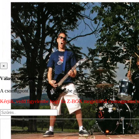
×
Válassz csomagpontot
A csomagpont kiválasztásához írd be az irányítószámot vagy a város nev
Kérjük, vedd figyelembe hogy ha Z-BOX megjelölésű csomagpontot vála