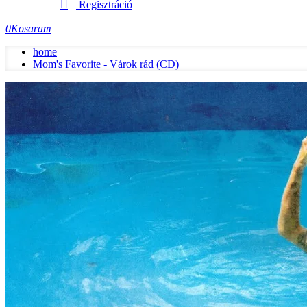
Regisztráció
0
Kosaram
home
Mom's Favorite - Várok rád (CD)