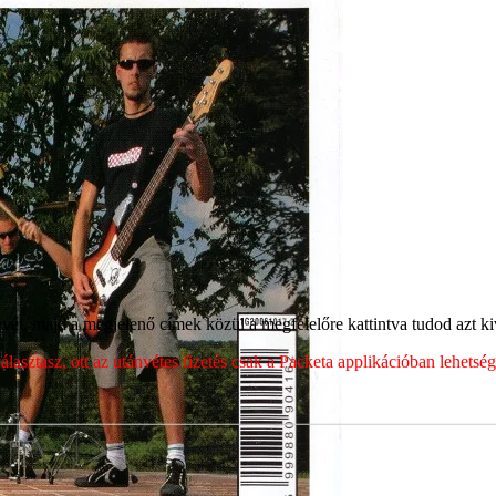
ét, majd a megjelenő címek közül a megfelelőre kattintva tudod azt kiv
sztasz, ott az utánvétes fizetés csak a Packeta applikációban lehets