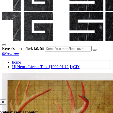
Keresés a termékek között
0
Kosaram
home
Új Nem - Live at Tilos [1992.01.12.] (CD)
×
Válassz csomagpontot