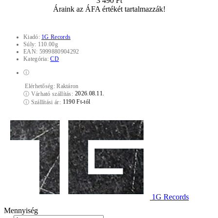
3 490 Ft
Áraink az ÁFA értékét tartalmazzák!
Kiadó:
1G Records
Súly:
110.00g
EAN:
5999880904292
Kategória:
CD
ⓘ
Elérhetőség:
Raktáron
2026.08.11.
ⓘ
Várható szállítás:
1190 Ft-tól
ⓘ
Szállítási ár:
1G Records
Mennyiség