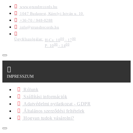
www.grundrecords.hu
1047 Budapest, Károlyi István u. 10.
+36-70 / 948-0288
info@grundrecords.hu
Ügyfélszolgálat:
00
00
H-Cs: 10
- 17
00
00
P: 10
- 14
IMPRESSZUM
Rólunk
Szállítási információk
Adatvédelmi nyilatkozat - GDPR
Általános szerződési feltételek
Hogyan tudok vásárolni?