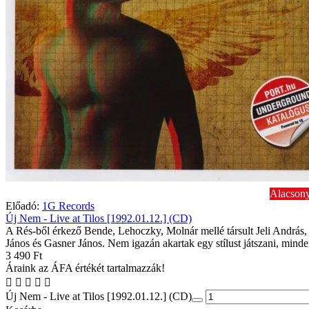
Alacsony
Előadó:
1G Records
Új Nem - Live at Tilos [1992.01.12.] (CD)
A Rés-ből érkező Bende, Lehoczky, Molnár mellé társult Jeli András,
János és Gasner János. Nem igazán akartak egy stílust játszani, minde
3 490 Ft
Áraink az ÁFA értékét tartalmazzák!
Új Nem - Live at Tilos [1992.01.12.] (CD)