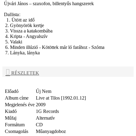
Újvári János – szaxofon, billentyűs hangszerek
Dallista:
1. Ütött az idő
2. Gyönyörök kertje
3. Vissza a katakombába
4. Kripta - Angyalszív
5. Valaki
6. Minden illúzió - Kötöttek már ló farához - Szóma
7. Lányka, lányka
RÉSZLETEK
Előadó
Új Nem
Album címe
Live at Tilos [1992.01.12]
Megjelenés éve
2009
Kiadó
1G Records
Műfaj
Alternatív
Formátum
CD
Csomagolás
Műanyagdoboz