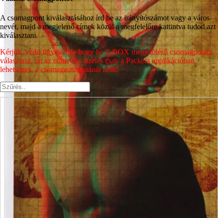
A csomagpont kiválasztásához írd be az irányítószámot vagy a város
nevét, majd a megjelenő címek közül a megfelelőre kattintva tudod azt
kiválasztani.
Kérjük, vedd figyelembe hogy ha Z-BOX megjelölésű csomagpontot
választasz, ott az utánvétes fizetés csak a Packeta applikációban
lehetséges, a csomagautomatánál nem!