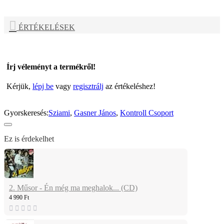
ÉRTÉKELÉSEK
Írj véleményt a termékről!
Kérjük,
lépj be
vagy
regisztrálj
az értékeléshez!
Gyorskeresés:
Sziami
,
Gasner János
,
Kontroll Csoport
Ez is érdekelhet
2. Műsor - Én még ma meghalok... (CD)
4 990 Ft