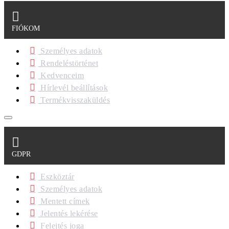
FIÓKOM
Személyes adatok
Rendeléstörténet
Kedvenceim
Hírlevél beállítások
Termékvisszaküldés
GDPR
Eszköztár
Személyes adatok
Mentett címek
Jelentés lekérése
Felejtés joga