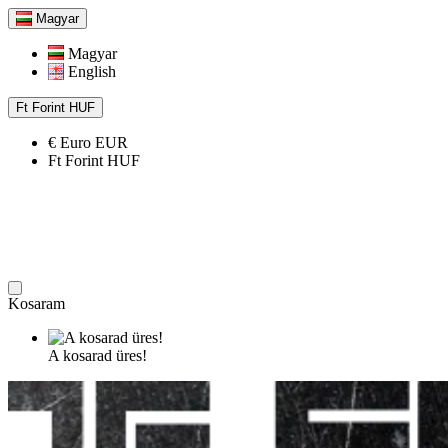
Magyar
Magyar
English
Ft
Forint
HUF
€
Euro
EUR
Ft
Forint
HUF
Kosaram
A kosarad üres!