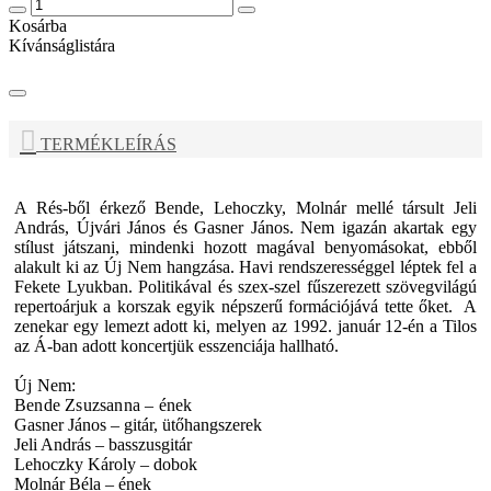
Kosárba
Kívánságlistára
TERMÉKLEÍRÁS
A Rés-ből érkező Bende, Lehoczky, Molnár mellé társult Jeli
András, Újvári János és Gasner János. Nem igazán akartak egy
stílust játszani, mindenki hozott magával benyomásokat, ebből
alakult ki az
Új Nem
hangzása. Havi rendszerességgel léptek fel a
Fekete Lyukban. Politikával és szex-szel fűszerezett szövegvilágú
repertoárjuk a korszak egyik népszerű formációjává tette őket. A
zenekar egy lemezt adott ki, melyen az 1992. január 12-én a Tilos
az Á-ban adott koncertjük esszenciája hallható.
Új Nem:
Bende Zsuzsanna – ének
Gasner János – gitár, ütőhangszerek
Jeli András – basszusgitár
Lehoczky Károly – dobok
Molnár Béla – ének