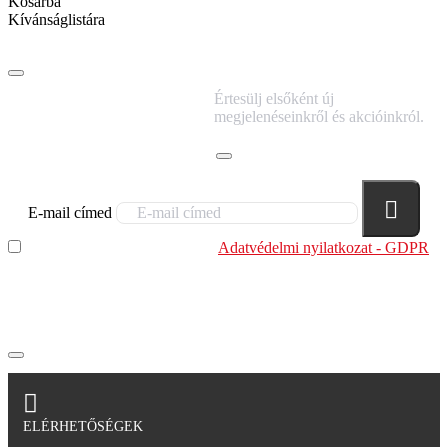
Kosárba
Kívánságlistára
IRATKOZZ FEL
Értesülj elsőként új
HÍRLEVELÜNKRE!
megjelenéseinkről és akcióinkról.
E-mail címed
Elolvastam és megértettem az
Adatvédelmi nyilatkozat - GDPR
szabályzatban leírtakat. Tudomásul veszem, hogy a
regisztrációkor megadott adataim egy részét anonimizált
formában a cég marketing célokra felhasználja.
ELÉRHETŐSÉGEK