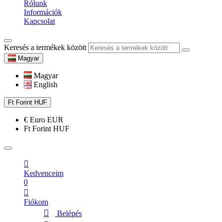
Rólunk
Információk
Kapcsolat
Keresés a termékek között
Magyar
Magyar
English
Ft
Forint
HUF
€
Euro
EUR
Ft
Forint
HUF
Kedvenceim
0
Fiókom
Belépés