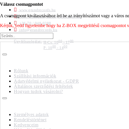
ELÉRHETŐSÉGEK
Válassz csomagpontot
www.grundrecords.hu
A csomagpont kiválasztásához írd be az irányítószámot vagy a város nev
1047 Budapest, Károlyi István u. 10.
+36-70 / 948-0288
Kérjük, vedd figyelembe hogy ha Z-BOX megjelölésű csomagpontot vála
info@grundrecords.hu
Ügyfélszolgálat:
00
00
H-Cs: 10
- 17
00
00
P: 10
- 14
IMPRESSZUM
Rólunk
Szállítási információk
Adatvédelmi nyilatkozat - GDPR
Általános szerződési feltételek
Hogyan tudok vásárolni?
FIÓKOM
Személyes adatok
Rendeléstörténet
Kedvenceim