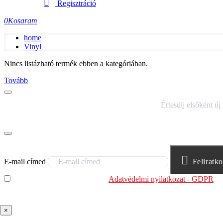
Regisztráció
0
Kosaram
home
Vinyl
Nincs listázható termék ebben a kategóriában.
Tovább
IRATKOZZ FEL HÍRLEVELÜNKRE!
Értesülj elsőként új
E-mail címed
Feliratk
Elolvastam és megértettem az
Adatvédelmi nyilatkozat - GDPR
sz
felhasználja.
×