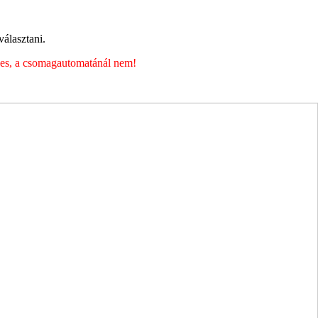
álasztani.
éges, a csomagautomatánál nem!