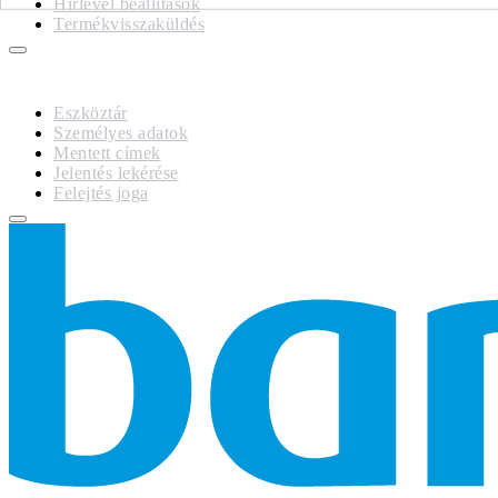
Hírlevél beállítások
Termékvisszaküldés
GDPR
Eszköztár
Személyes adatok
Mentett címek
Jelentés lekérése
Felejtés joga