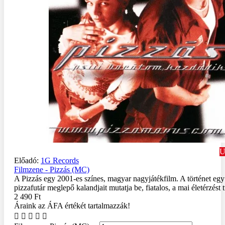
U
Előadó:
1G Records
Filmzene - Pizzás (MC)
A Pizzás egy 2001-es színes, magyar nagyjátékfilm. A történet egy 
pizzafutár meglepő kalandjait mutatja be, fiatalos, a mai életérzést 
2 490 Ft
Áraink az ÁFA értékét tartalmazzák!