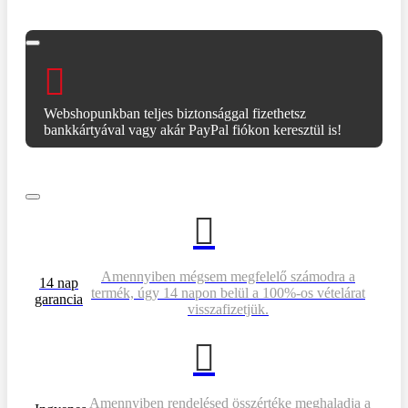
Webshopunkban teljes biztonsággal fizethetsz
bankkártyával vagy akár PayPal fiókon keresztül is!
Amennyiben mégsem megfelelő számodra a
14 nap
termék, úgy 14 napon belül a 100%-os vételárat
garancia
visszafizetjük.
Amennyiben rendelésed összértéke meghaladja a