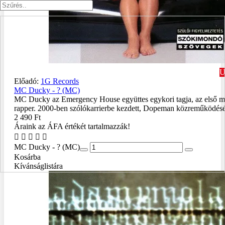
U
Előadó:
1G Records
MC Ducky - ? (MC)
MC Ducky az Emergency House együttes egykori tagja, az első m
rapper. 2000-ben szólókarrierbe kezdett, Dopeman közreműködésév
2 490 Ft
Áraink az ÁFA értékét tartalmazzák!
MC Ducky - ? (MC)
Kosárba
Kívánságlistára