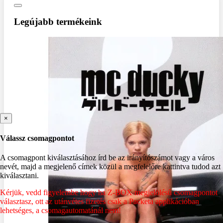
Legújabb termékeink
×
Válassz csomagpontot
A csomagpont kiválasztásához írd be az irányítószámot vagy a város
nevét, majd a megjelenő címek közül a megfelelőre kattintva tudod azt
kiválasztani.
Kérjük, vedd figyelembe hogy ha Z-BOX megjelölésű csomagpontot
választasz, ott az utánvétes fizetés csak a Packeta applikációban
lehetséges, a csomagautomatánál nem!