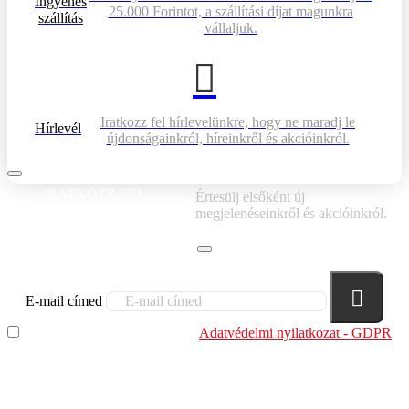
Ingyenes
25.000 Forintot, a szállítási díjat magunkra
szállítás
vállaljuk.
Iratkozz fel hírlevelünkre, hogy ne maradj le
Hírlevél
újdonságainkról, híreinkről és akcióinkról.
IRATKOZZ FEL
Értesülj elsőként új
HÍRLEVELÜNKRE!
megjelenéseinkről és akcióinkról.
E-mail címed
Elolvastam és megértettem az
Adatvédelmi nyilatkozat - GDPR
szabályzatban leírtakat. Tudomásul veszem, hogy a
regisztrációkor megadott adataim egy részét anonimizált
formában a cég marketing célokra felhasználja.