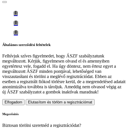
Általános szerződési feltételek
Felhívjuk szíves figyelmedet, hogy
ÁSZF szabályzatunk
megváltozott
. Kérjük, figyelmesen olvasd el és amennyiben
egyetértesz vele, fogadd el. Ha úgy döntesz, nem értesz egyet a
megváltozott ÁSZF minden pontjával, lehetőséged van
visszautasítani és törölni a meglévő regisztrációdat. Ebben az
esetben a regisztrált fiókod törlésre kerül, de a megrendelésed adatait
anonimizálva továbbra is tároljuk.
Ameddig nem olvasod végig az
új ÁSZF szabályzatot a gombok inaktívak maradnak!
Elfogadom
Elutasítom és törlöm a regisztrációmat
Megerősítés
Biztosan törölni szeretnéd a regisztrációdat?