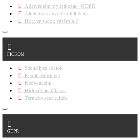
Adatvédelmi nyilatkozat - GDPR
Általános szerződési feltételek
Hogyan tudok vásárolni?
FIÓKOM
Személyes adatok
Rendeléstörténet
Kedvenceim
Hírlevél beállítások
Termékvisszaküldés
GDPR