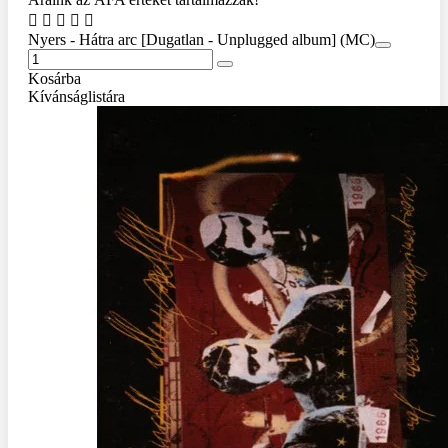
Nyers - Hátra arc [Dugatlan - Unplugged album] (MC)
Kosárba
Kívánságlistára