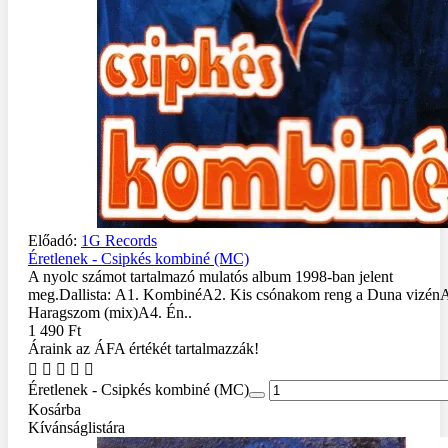
Előadó:
1G Records
Éretlenek - Csipkés kombiné (MC)
A nyolc számot tartalmazó mulatós album 1998-ban jelent
meg.Dallista: A1. KombinéA2. Kis csónakom reng a Duna vizén
Haragszom (mix)A4. Én..
1 490 Ft
Áraink az ÁFA értékét tartalmazzák!
Éretlenek - Csipkés kombiné (MC)
Kosárba
Kívánságlistára