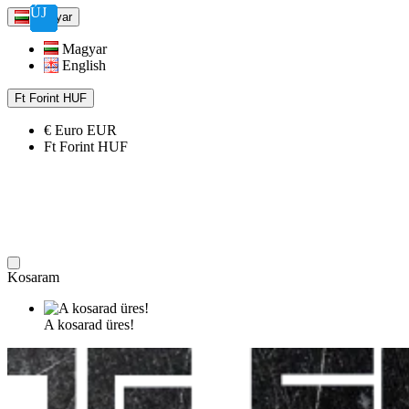
ÚJ
ÚJ
ÚJ
ÚJ
ÚJ
ÚJ
ÚJ
ÚJ
ÚJ
ÚJ
Magyar
1G
Magyar
English
Records
Ft
Forint
HUF
-
€
Euro
EUR
Webshop
Ft
Forint
HUF
Kosaram
A kosarad üres!