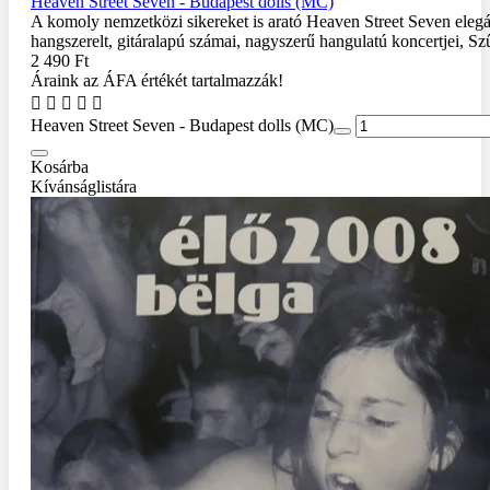
Heaven Street Seven - Budapest dolls (MC)
A komoly nemzetközi sikereket is arató Heaven Street Seven eleg
hangszerelt, gitáralapú számai, nagyszerű hangulatú koncertjei, Szű
2 490 Ft
Áraink az ÁFA értékét tartalmazzák!
Heaven Street Seven - Budapest dolls (MC)
Kosárba
Kívánságlistára