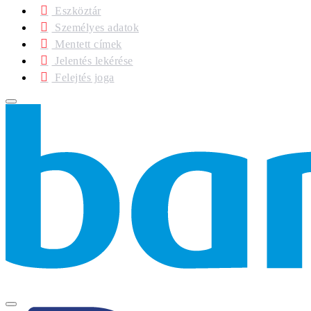
Eszköztár
Személyes adatok
Mentett címek
Jelentés lekérése
Felejtés joga