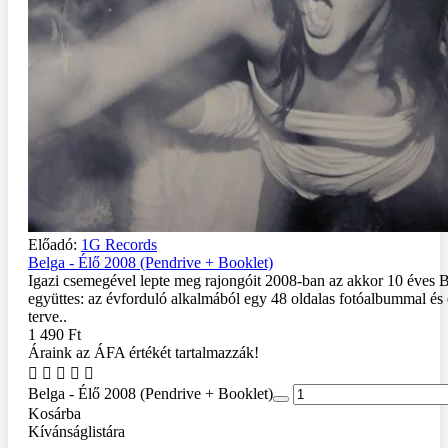
Előadó:
1G Records
Belga - Élő 2008 (Pendrive + Booklet)
Igazi csemegével lepte meg rajongóit 2008-ban az akkor 10 éves 
együttes: az évforduló alkalmából egy 48 oldalas fotóalbummal és
terve..
1 490 Ft
Áraink az ÁFA értékét tartalmazzák!
Belga - Élő 2008 (Pendrive + Booklet)
Kosárba
Kívánságlistára