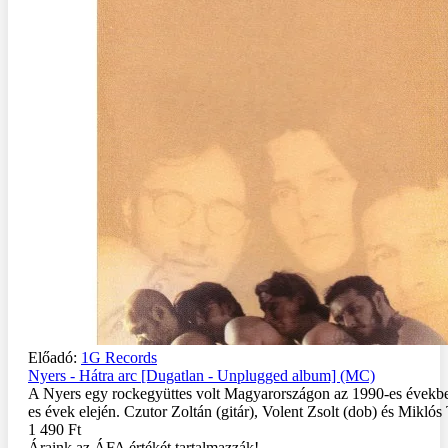
Előadó:
1G Records
Nyers - Hátra arc [Dugatlan - Unplugged album] (MC)
A Nyers egy rockegyüttes volt Magyarországon az 1990-es évekbe
es évek elején. Czutor Zoltán (gitár), Volent Zsolt (dob) és Miklós 
1 490 Ft
Áraink az ÁFA értékét tartalmazzák!