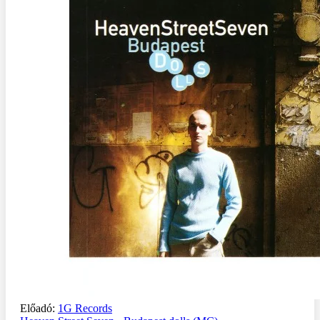
Előadó:
1G Records