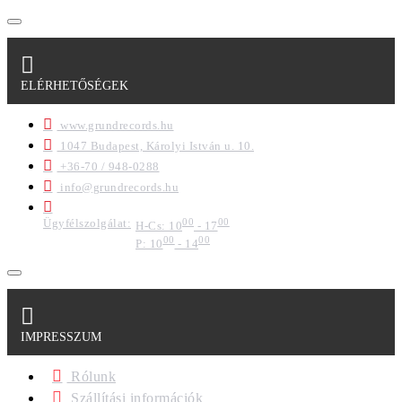
ELÉRHETŐSÉGEK
www.grundrecords.hu
1047 Budapest, Károlyi István u. 10.
+36-70 / 948-0288
info@grundrecords.hu
Ügyfélszolgálat:
00
00
H-Cs: 10
- 17
00
00
P: 10
- 14
IMPRESSZUM
Rólunk
Szállítási információk