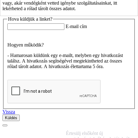
vagy, akár vendégként vetted igénybe szolgáltatásainkat, itt
lekérheted a rólad tárolt összes adatot.
Hova küldjük a linket?
E-mail cím
Hogyen működik?
- Hamarosan küldünk egy e-mailt, melyben egy hivatkozást
találsz. A hivatkozás segítségével megtekintheted az összes
rólad tárolt adatot. A hivatkozás élettartama
5 óra
.
Vissza
IRATKOZZ FEL
Értesülj elsőként új
HÍRLEVELÜNKRE!