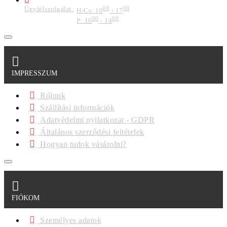
Ügyfélszolgálat:
00
00
H-Cs: 10
- 17
00
00
P: 10
- 14
IMPRESSZUM
Rólunk
Szállítási információk
Adatvédelmi nyilatkozat - GDPR
Általános szerződési feltételek
Hogyan tudok vásárolni?
FIÓKOM
Személyes adatok