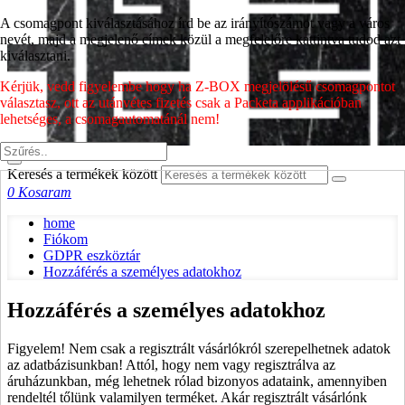
A csomagpont kiválasztásához írd be az irányítószámot vagy a város
nevét, majd a megjelenő címek közül a megfelelőre kattintva tudod azt
kiválasztani.
Kérjük, vedd figyelembe hogy ha Z-BOX megjelölésű csomagpontot
választasz, ott az utánvétes fizetés csak a Packeta applikációban
lehetséges, a csomagautomatánál nem!
Keresés a termékek között
0
Kosaram
home
Fiókom
GDPR eszköztár
Hozzáférés a személyes adatokhoz
Hozzáférés a személyes adatokhoz
Figyelem! Nem csak a regisztrált vásárlókról szerepelhetnek adatok
az adatbázisunkban! Attól, hogy nem vagy regisztrálva az
áruházunkban, még lehetnek rólad bizonyos adataink, amennyiben
rendeltél tőlünk valamilyen terméket. Akár regisztrált vásárlónk