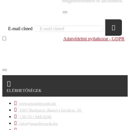
megjelenéseinkről és akcióinkról.
E-mail címed
Elolvastam és megértettem az
Adatvédelmi nyilatkozat - GDPR
szabályzatban leírtakat. Tudomásul veszem, hogy a
regisztrációkor megadott adataim egy részét anonimizált
formában a cég marketing célokra felhasználja.
ELÉRHETŐSÉGEK
www.grundrecords.hu
1047 Budapest, Károlyi István u. 10.
+36-70 / 948-0288
info@grundrecords.hu