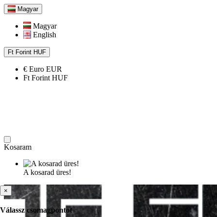
Magyar
Magyar
English
Ft
Forint
HUF
€
Euro
EUR
Ft
Forint
HUF
Kosaram
A kosarad üres!
×
Válassz csomagpontot