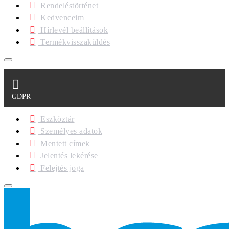
Rendeléstörténet
Kedvenceim
Hírlevél beállítások
Termékvisszaküldés
GDPR
Eszköztár
Személyes adatok
Mentett címek
Jelentés lekérése
Felejtés joga