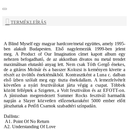
TERMÉKLEÍRÁS
A
Blind Myself
egy magyar hardcore/metal együttes, amely 1995-
ben alakult Budapesten. Első nagylemezük 1999-ben jelent
meg. A Product of Our Imagination címet kapott album egy
nehezen befogadható, de az akkoriban divatos nu metal trendet
maximálisan elutasító anyag lett.
Nem csak Tóth Gergő énekes,
de a gitáros Molnár és a basszer Kolozsi is keményen kivette a
részét az üvöltős énektémákból. Kontrasztként a Luna c. dalban
első ízben szólalt meg egy tiszta énekdallam.
A lemezfelvételt
követően a nyári fesztiválokat járta végig a csapat. Többek
között felléptek a Szigeten, a Volt fesztiválon és az EFOTT-on.
A júniusban megrendezett Summer Rocks fesztivál harmadik
napján a Slayer közvetlen előzenekaraként 5000 ember előtt
játszhattak a Petőfi Csarnok szabadtéri színpadán.
Dallista:
A
1.
Point Of No Return
A2.
Understanding Of Love