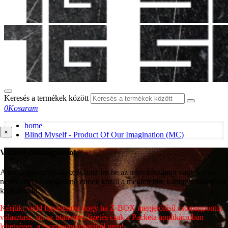
Keresés a termékek között
0
Kosaram
home
×
Blind Myself - Product Of Our Imagination (MC)
Válassz csomagpontot
A csomagpont kiválasztásához írd be az irányítószámot vagy a város
nevét, majd a megjelenő címek közül a megfelelőre kattintva tudod azt
kiválasztani.
Kérjük, vedd figyelembe hogy ha Z-BOX megjelölésű csomagpontot
választasz, ott az utánvétes fizetés csak a Packeta applikációban
lehetséges, a csomagautomatánál nem!