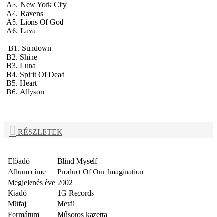
A3.
New York City
A4.
Ravens
A5.
Lions Of God
A6.
Lava
B
1. S
undown
B2.
Shine
B3.
Luna
B4.
Spirit Of Dead
B5.
Heart
B6.
Allyson
RÉSZLETEK
Előadó
Blind Myself
Album címe
Product Of Our Imagination
Megjelenés éve
2002
Kiadó
1G Records
Műfaj
Metál
Formátum
Műsoros kazetta