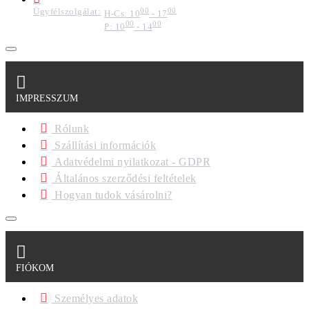
Ügyfélszolgálat:
00
00
H-Cs: 10
- 17
00
00
P: 10
- 14
IMPRESSZUM
Rólunk
Szállítási információk
Adatvédelmi nyilatkozat - GDPR
Általános szerződési feltételek
Hogyan tudok vásárolni?
FIÓKOM
Személyes adatok