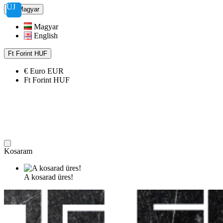
ÚJ
Magyar
Magyar
English
Ft
Forint
HUF
€
Euro
EUR
Ft
Forint
HUF
Kosaram
A kosarad üres!