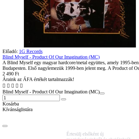
Előadó:
1G Records
Blind Myself - Product Of Our Imagination (MC)
A Blind Myself egy magyar hardcore/metal együttes, amely 1995-ben 
Budapesten. Első nagylemezük 1999-ben jelent meg. A Product of Ou
2 490 Ft
Áraink az ÁFA értékét tartalmazzák!
Blind Myself - Product Of Our Imagination (MC)
Kosárba
Kívánságlistára
IRATKOZZ FEL
Értesülj elsőként új
HÍRLEVELÜNKRE!