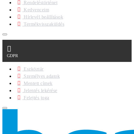
Rendeléstörténet
Kedvenceim
Hírlevél beállítások
Termékvisszaküldés
GDPR
Eszköztár
Személyes adatok
Mentett címek
Jelentés lekérése
Felejtés joga