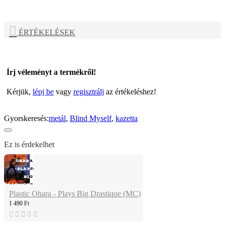
ÉRTÉKELÉSEK
Írj véleményt a termékről!
Kérjük,
lépj be
vagy
regisztrálj
az értékeléshez!
Gyorskeresés:
metál
,
Blind Myself
,
kazetta
Ez is érdekelhet
Plastic Ohara - Plays Big Drastique (MC)
1 490 Ft