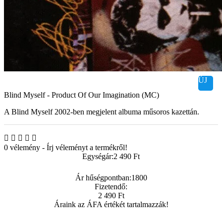
ÚJ
Blind Myself - Product Of Our Imagination (MC)
A Blind Myself 2002-ben megjelent albuma műsoros kazettán.
0 vélemény
-
Írj véleményt a termékről!
Egységár:
2 490 Ft
Ár hűségpontban:
1800
Fizetendő:
2 490 Ft
Áraink az ÁFA értékét tartalmazzák!