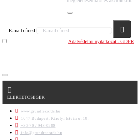
megjelenéseinkről és akcióinkról.
E-mail címed
Elolvastam és megértettem az
Adatvédelmi nyilatkozat - GDPR
szabályzatban leírtakat. Tudomásul veszem, hogy a
regisztrációkor megadott adataim egy részét anonimizált
formában a cég marketing célokra felhasználja.
ELÉRHETŐSÉGEK
www.grundrecords.hu
1047 Budapest, Károlyi István u. 10.
+36-70 / 948-0288
info@grundrecords.hu