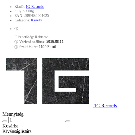
Kiadó:
1G Records
Súly:
93.00g
EAN:
5999880904025
Kategória:
Kazetta
ⓘ
Elérhetőség:
Raktáron
2026.08.11.
ⓘ
Várható szállítás:
1190 Ft-tól
ⓘ
Szállítási ár:
1G Records
Mennyiség
Kosárba
Kívánságlistára