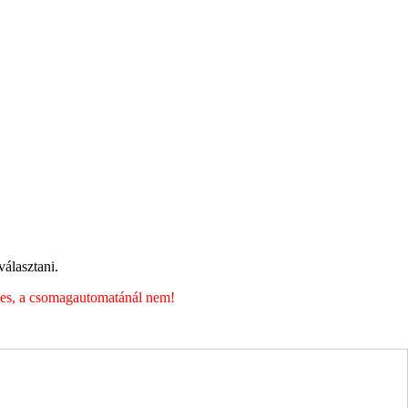
álasztani.
éges, a csomagautomatánál nem!