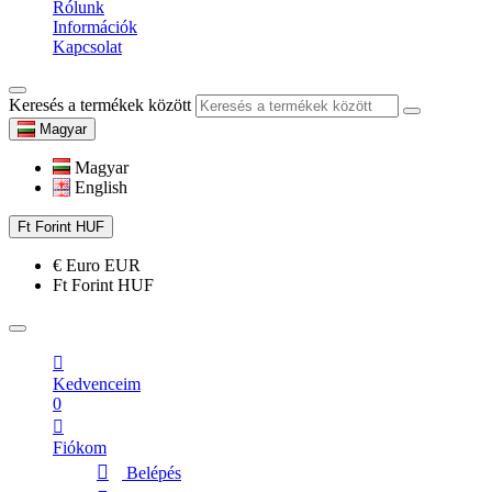
Rólunk
Információk
Kapcsolat
Keresés a termékek között
Magyar
Magyar
English
Ft
Forint
HUF
€
Euro
EUR
Ft
Forint
HUF
Kedvenceim
0
Fiókom
Belépés