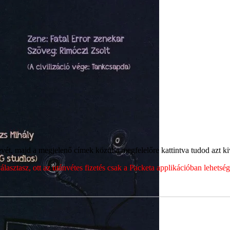
ét, majd a megjelenő címek közül a megfelelőre kattintva tudod azt kiv
sztasz, ott az utánvétes fizetés csak a Packeta applikációban lehets