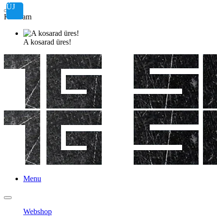
ÚJ
Kosaram
A kosarad üres!
Menu
Webshop