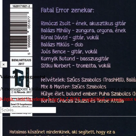
×
Válassz csomagpontot
A csomagpont kiválasztásához írd be az irányítószámot vagy a város nev
Kérjük, vedd figyelembe hogy ha Z-BOX megjelölésű csomagpontot vála