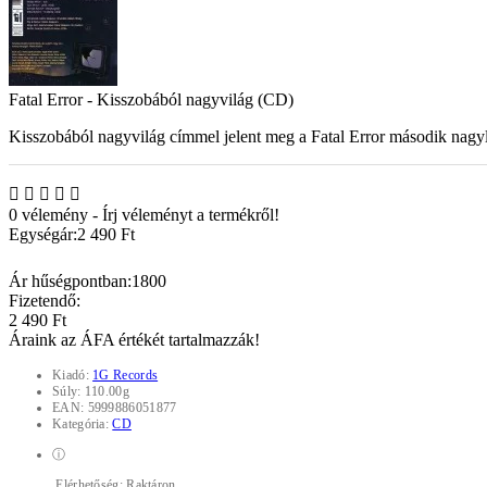
Fatal Error - Kisszobából nagyvilág (CD)
Kisszobából nagyvilág címmel jelent meg a Fatal Error második nagy
0 vélemény
-
Írj véleményt a termékről!
Egységár:
2 490 Ft
Ár hűségpontban:
1800
Fizetendő:
2 490 Ft
Áraink az ÁFA értékét tartalmazzák!
Kiadó:
1G Records
Súly:
110.00g
EAN:
5999886051877
Kategória:
CD
ⓘ
Elérhetőség:
Raktáron