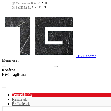
2026.08.10.
ⓘ
Várható szállítás:
1190 Ft-tól
ⓘ
Szállítási ár:
1G Records
Mennyiség
Kosárba
Kívánságlistára
Termékleírás
Részletek
Értékelések