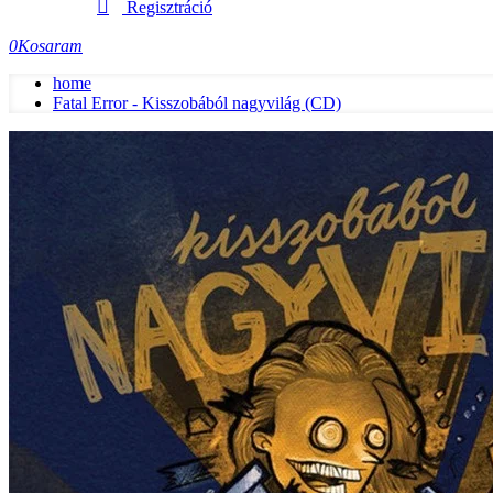
Regisztráció
0
Kosaram
home
Fatal Error - Kisszobából nagyvilág (CD)