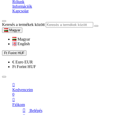
Rólunk
Információk
Kapcsolat
Keresés a termékek között
Magyar
Magyar
English
Ft
Forint
HUF
€
Euro
EUR
Ft
Forint
HUF
Kedvenceim
0
Fiókom
Belépés