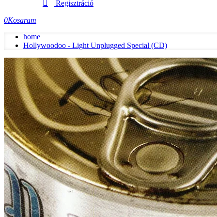
Regisztráció
0
Kosaram
home
Hollywoodoo - Light Unplugged Special (CD)