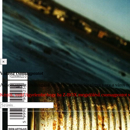
×
Válassz csomagpontot
A csomagpont kiválasztásához írd be az irányítószámot vagy a város nev
Kérjük, vedd figyelembe hogy ha Z-BOX megjelölésű csomagpontot vála