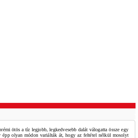
émi ötös a tíz legjobb, legkedvesebb dalát válogatta össze egy
y épp olyan módon variálták át, hogy az feltétel nélkül mosolyt