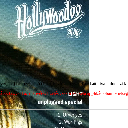
ét, majd a megjelenő címek közül a megfelelőre kattintva tudod azt kiv
sztasz, ott az utánvétes fizetés csak a Packeta applikációban lehets