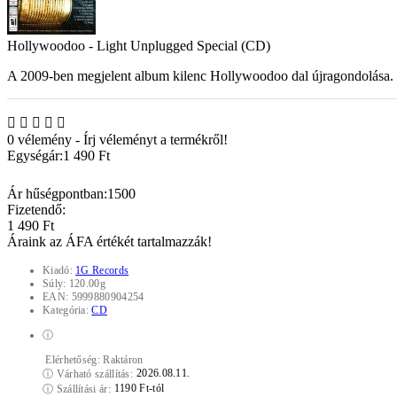
Hollywoodoo - Light Unplugged Special (CD)
A 2009-ben megjelent album kilenc Hollywoodoo dal újragondolása.
0 vélemény
-
Írj véleményt a termékről!
Egységár:
1 490 Ft
Ár hűségpontban:
1500
Fizetendő:
1 490 Ft
Áraink az ÁFA értékét tartalmazzák!
Kiadó:
1G Records
Súly:
120.00g
EAN:
5999880904254
Kategória:
CD
ⓘ
Elérhetőség:
Raktáron
2026.08.11.
ⓘ
Várható szállítás:
1190 Ft-tól
ⓘ
Szállítási ár: