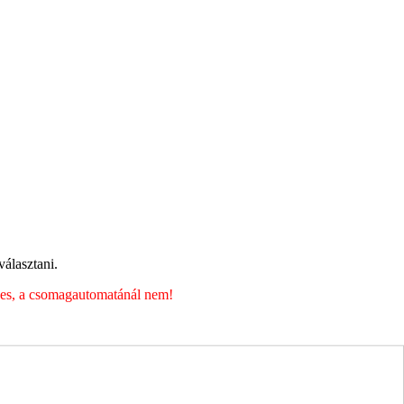
álasztani.
éges, a csomagautomatánál nem!