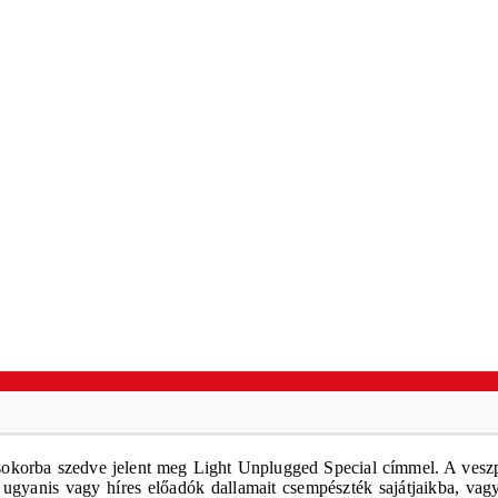
csokorba szedve jelent meg Light Unplugged Special címmel. A veszpr
 ugyanis vagy híres előadók dallamait csempészték sajátjaikba, vag