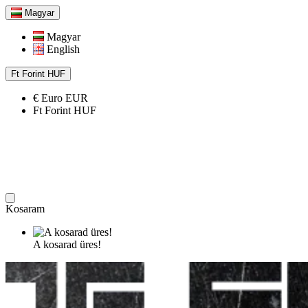
Magyar
Magyar
English
Ft
Forint
HUF
€
Euro
EUR
Ft
Forint
HUF
Kosaram
A kosarad üres!