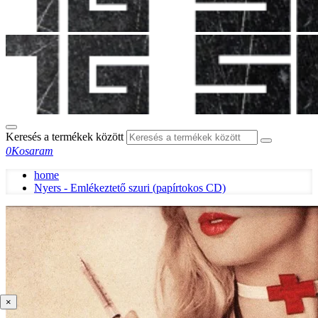
Keresés a termékek között
0
Kosaram
home
Nyers - Emlékeztető szuri (papírtokos CD)
×