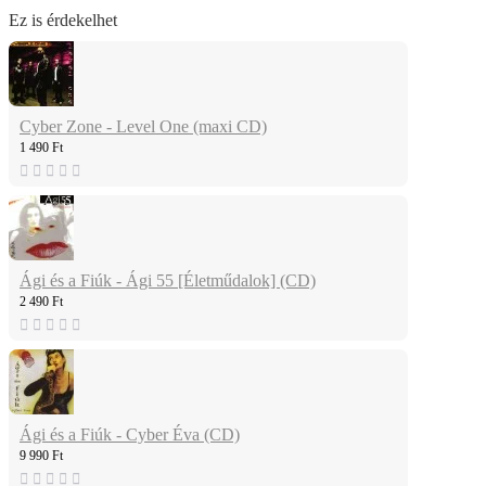
Ez is érdekelhet
Cyber Zone - Level One (maxi CD)
1 490 Ft
Ági és a Fiúk - Ági 55 [Életműdalok] (CD)
2 490 Ft
Ági és a Fiúk - Cyber Éva (CD)
9 990 Ft