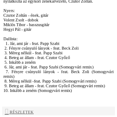
nyilatkozta az egykori zenekarvezető,
Czutor Zoltán.
Nyers:
Czutor Zoltán - ének, gitár
Volent Zsolt - dobok
Miklós Tibor - basszusgitár
Hegyi Pál - gitár
Dallista
:
1.
Jár, ami jár -
feat. Papp Szabi
2. Fényre csúnyuló lányok - feat. Beck Zoli
3. Méreg nélkül - feat. Papp Szabi
4. Beteg az állam - feat. Czutor Győző
5. Inkább a zeném
6. Jár, ami jár - feat. Papp Szabi (Somogyvári remix)
7. Fényre csúnyuló lányok - feat. Beck Zoli (Somogyvári
remix)
8. Méreg nélkül -feat. Papp Szabi (Somogyvári remix)
9. Beteg az állam - feat. Czutor Győző (Somogyvári remix)
10. Inkább a zeném (Somogyvári remix)
RÉSZLETEK