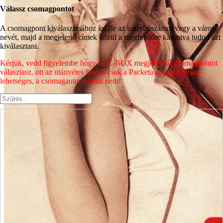
Válassz csomagpontot
A csomagpont kiválasztásához írd be az irányítószámot vagy a város
nevét, majd a megjelenő címek közül a megfelelőre kattintva tudod azt
kiválasztani.
Kérjük, vedd figyelembe hogy ha Z-BOX megjelölésű csomagpontot
választasz, ott az utánvétes fizetés csak a Packeta applikációban
lehetséges, a csomagautomatánál nem!