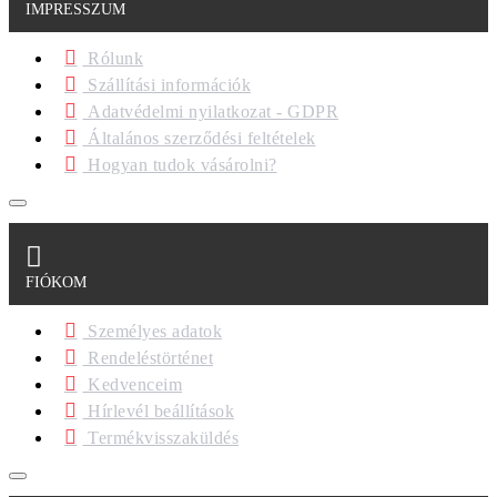
IMPRESSZUM
Rólunk
Szállítási információk
Adatvédelmi nyilatkozat - GDPR
Általános szerződési feltételek
Hogyan tudok vásárolni?
FIÓKOM
Személyes adatok
Rendeléstörténet
Kedvenceim
Hírlevél beállítások
Termékvisszaküldés