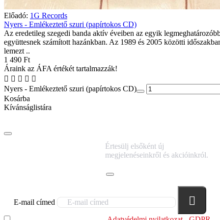
Előadó:
1G Records
Nyers - Emlékeztető szuri (papírtokos CD)
Az eredetileg szegedi banda aktív éveiben az egyik legmeghatározób
együttesnek számított hazánkban. Az 1989 és 2005 közötti időszakba
lemezt ..
1 490 Ft
Áraink az ÁFA értékét tartalmazzák!
Nyers - Emlékeztető szuri (papírtokos CD)
Kosárba
Kívánságlistára
IRATKOZZ FEL
Értesülj elsőként új
HÍRLEVELÜNKRE!
megjelenéseinkről és akcióinkról.
E-mail címed
Elolvastam és megértettem az
Adatvédelmi nyilatkozat - GDPR