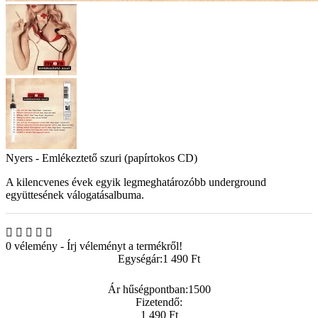
Nyers - Emlékeztető szuri (papírtokos CD)
A kilencvenes évek egyik legmeghatározóbb underground
együttesének válogatásalbuma.
0 vélemény
-
Írj véleményt a termékről!
Egységár:
1 490 Ft
Ár hűségpontban:
1500
Fizetendő:
1 490 Ft