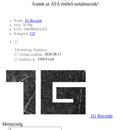
Áraink az ÁFA értékét tartalmazzák!
Kiadó:
1G Records
Súly:
50.00g
EAN:
5999886051655
Kategória:
CD
ⓘ
Elérhetőség:
Raktáron
2026.08.11.
ⓘ
Várható szállítás:
1190 Ft-tól
ⓘ
Szállítási ár:
1G Records
Mennyiség