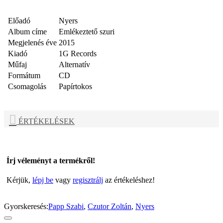
Előadó
Nyers
Album címe
Emlékeztető szuri
Megjelenés éve
2015
Kiadó
1G Records
Műfaj
Alternatív
Formátum
CD
Csomagolás
Papírtokos
ÉRTÉKELÉSEK
Írj véleményt a termékről!
Kérjük,
lépj be
vagy
regisztrálj
az értékeléshez!
Gyorskeresés:
Papp Szabi
,
Czutor Zoltán
,
Nyers