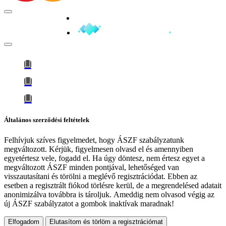
Minden jog fenntartva © 2026
Általános szerződési feltételek
Felhívjuk szíves figyelmedet, hogy
ÁSZF szabályzatunk
megváltozott
. Kérjük, figyelmesen olvasd el és amennyiben
egyetértesz vele, fogadd el. Ha úgy döntesz, nem értesz egyet a
megváltozott ÁSZF minden pontjával, lehetőséged van
visszautasítani és törölni a meglévő regisztrációdat. Ebben az
esetben a regisztrált fiókod törlésre kerül, de a megrendelésed adatait
anonimizálva továbbra is tároljuk.
Ameddig nem olvasod végig az
új ÁSZF szabályzatot a gombok inaktívak maradnak!
Elfogadom
Elutasítom és törlöm a regisztrációmat