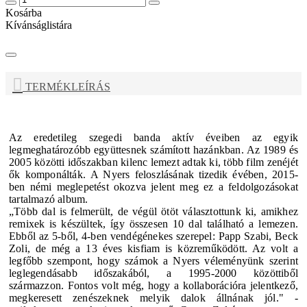
Kosárba
Kívánságlistára
TERMÉKLEÍRÁS
Az eredetileg szegedi banda aktív éveiben az egyik
legmeghatározóbb együttesnek számított hazánkban. Az 1989 és
2005 közötti időszakban kilenc lemezt adtak ki, több film zenéjét
ők komponálták. A
Nyers
feloszlásának
tizedik
évében, 2015-
ben némi meglepetést okozva jelent meg ez a feldolgozásokat
tartalmazó album.
„Több dal is felmerült, de végül ötöt választottunk ki, amikhez
remixek is készültek, így összesen 10 dal található a lemezen.
Ebből az 5-ből, 4-ben vendégénekes szerepel: Papp Szabi, Beck
Zoli, de még a 13 éves kisfiam is közreműködött. Az volt a
legfőbb szempont, hogy számok a Nyers véleményünk szerint
leglegendásabb időszakából, a 1995-2000 közöttiből
származzon. Fontos volt még, hogy a kollaborációra jelentkező,
megkeresett zenészeknek melyik dalok állnának jól." -