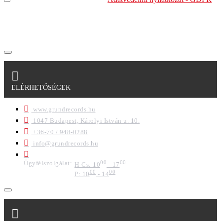
szabályzatban leírtakat. Tudomásul veszem, hogy a
regisztrációkor megadott adataim egy részét anonimizált
formában a cég marketing célokra felhasználja.
ELÉRHETŐSÉGEK
www.grundrecords.hu
1047 Budapest, Károlyi István u. 10.
+36-70 / 948-0288
info@grundrecords.hu
Ügyfélszolgálat:
00
00
H-Cs: 10
- 17
00
00
P: 10
- 14