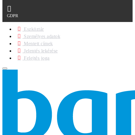
GDPR
Eszköztár
Személyes adatok
Mentett címek
Jelentés lekérése
Felejtés joga