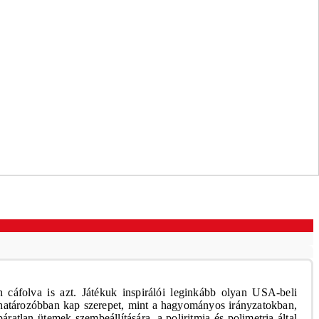
 cáfolva is azt. Játékuk inspirálói leginkább olyan USA-beli
határozóbban kap szerepet, mint a hagyományos irányzatokban,
lan ütemek szembeállítására, a poliritmia és polimetria által