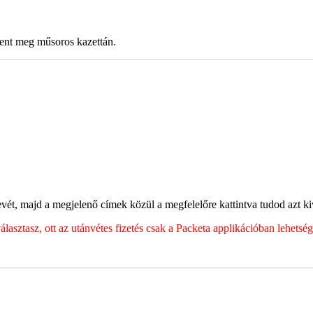
lent meg műsoros kazettán.
ét, majd a megjelenő címek közül a megfelelőre kattintva tudod azt kiv
sztasz, ott az utánvétes fizetés csak a Packeta applikációban lehets