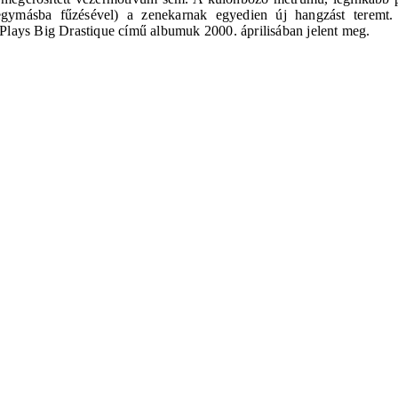
 egymásba fűzésével) a zenekarnak egyedien új hangzást teremt
Plays Big Drastique című albumuk 2000. áprilisában jelent meg.