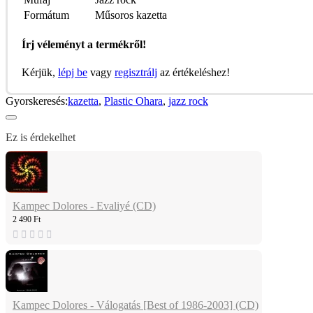
Formátum
Műsoros kazetta
Írj véleményt a termékről!
Kérjük,
lépj be
vagy
regisztrálj
az értékeléshez!
Gyorskeresés:
kazetta
,
Plastic Ohara
,
jazz rock
Ez is érdekelhet
Kampec Dolores - Evaliyé (CD)
2 490 Ft
Kampec Dolores - Válogatás [Best of 1986-2003] (CD)