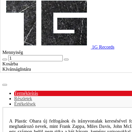
1G Records
Mennyiség
Kosárba
Kívánságlistára
Termékleírás
Részletek
Értékelések
A
Plastic Ohara
új felfogások és irányvonalak keresésével f
meghatározó nevek, mint Frank Zappa, Miles Davis, John McLa
egy számon belül nem ritka a két-három, kemény unisonokkal m