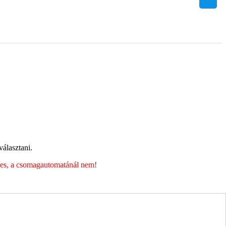
álasztani.
éges, a csomagautomatánál nem!