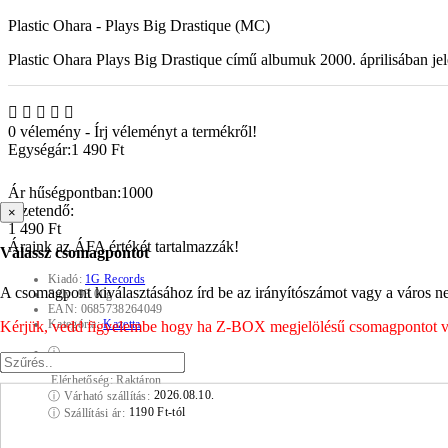
Plastic Ohara - Plays Big Drastique (MC)
Plastic Ohara Plays Big Drastique című albumuk 2000. áprilisában je
0 vélemény
-
Írj véleményt a termékről!
Egységár:
1 490 Ft
Ár hűségpontban:
1000
Fizetendő:
×
1 490 Ft
Áraink az ÁFA értékét tartalmazzák!
Válassz csomagpontot
Kiadó:
1G Records
A csomagpont kiválasztásához írd be az irányítószámot vagy a város nev
Súly:
93.00g
EAN:
0685738264049
Kategória:
Kazetta
Kérjük, vedd figyelembe hogy ha Z-BOX megjelölésű csomagpontot vála
ⓘ
Elérhetőség:
Raktáron
2026.08.10.
ⓘ
Várható szállítás:
1190 Ft-tól
ⓘ
Szállítási ár: