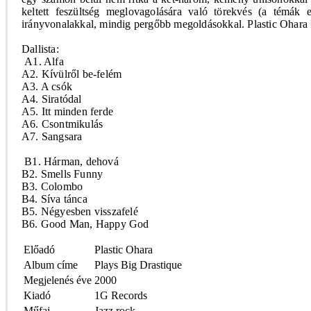
keltett feszültség meglovagolására való törekvés (a témák
irányvonalakkal, mindig pergőbb megoldásokkal. Plastic Ohara 
Dallista:
A1. Alfa
A2. Kívülről be-felém
A3. A csók
A4. Siratódal
A5. Itt minden ferde
A6. Csontmikulás
A7. Sangsara
B1. Hárman, dehová
B2. Smells Funny
B3. Colombo
B4. Síva tánca
B5. Négyesben visszafelé
B6. Good Man, Happy God
Előadó
Plastic Ohara
Album címe
Plays Big Drastique
Megjelenés éve
2000
Kiadó
1G Records
Műfaj
Jazz rock