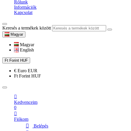
Rólunk
Információk
Kapcsolat
Keresés a termékek között
Magyar
Magyar
English
Ft
Forint
HUF
€
Euro
EUR
Ft
Forint
HUF
Kedvenceim
0
Fiókom
Belépés