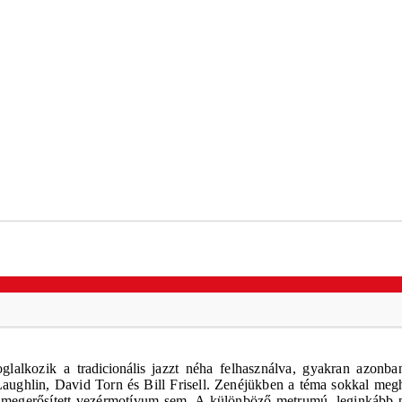
oglalkozik a
tradicionális
jazzt néha felhasználva, gyakran azonban
ughlin, David Torn és Bill Frisell. Zenéjükben a téma sokkal meg
egerősített vezérmotívum sem. A különböző metrumú, leginkább párat