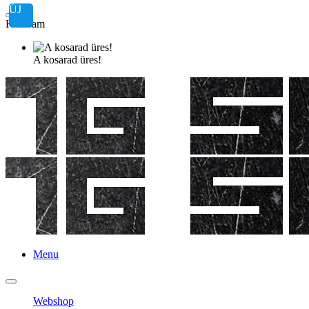
ÚJ
Kosaram
A kosarad üres!
Menu
Webshop