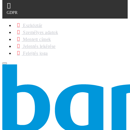
GDPR
Eszköztár
Személyes adatok
Mentett címek
Jelentés lekérése
Felejtés joga