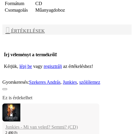
Formátum
CD
Csomagolás
Műanyagdoboz
ÉRTÉKELÉSEK
Írj véleményt a termékről!
Kérjük,
lépj be
vagy
regisztrálj
az értékeléshez!
Gyorskeresés:
Szekeres András
,
Junkies
,
szólólemez
Ez is érdekelhet
Junkies - Mi van veled? Semmi? (CD)
2 490 Ft