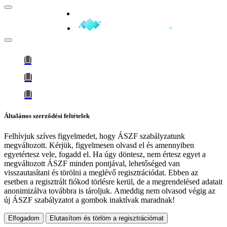
Minden jog fenntartva © 2026
Általános szerződési feltételek
Felhívjuk szíves figyelmedet, hogy
ÁSZF szabályzatunk
megváltozott
. Kérjük, figyelmesen olvasd el és amennyiben
egyetértesz vele, fogadd el. Ha úgy döntesz, nem értesz egyet a
megváltozott ÁSZF minden pontjával, lehetőséged van
visszautasítani és törölni a meglévő regisztrációdat. Ebben az
esetben a regisztrált fiókod törlésre kerül, de a megrendelésed adatait
anonimizálva továbbra is tároljuk.
Ameddig nem olvasod végig az
új ÁSZF szabályzatot a gombok inaktívak maradnak!
Elfogadom
Elutasítom és törlöm a regisztrációmat