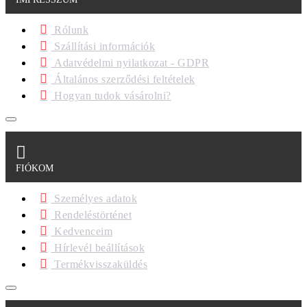
Rólunk
Szállítási információk
Adatvédelmi nyilatkozat - GDPR
Általános szerződési feltételek
Hogyan tudok vásárolni?
FIÓKOM
Személyes adatok
Rendeléstörténet
Kedvenceim
Hírlevél beállítások
Termékvisszaküldés