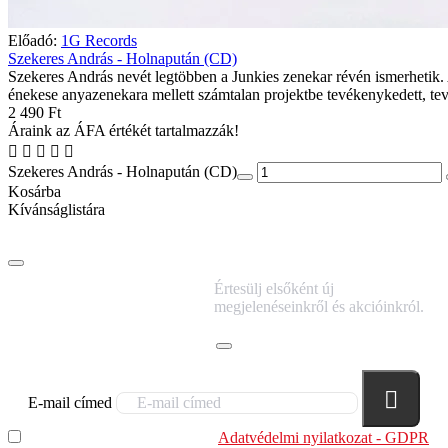
Előadó:
1G Records
Szekeres András - Holnapután (CD)
Szekeres András nevét legtöbben a Junkies zenekar révén ismerhetik.
énekese anyazenekara mellett számtalan projektbe tevékenykedett, te
2 490 Ft
Áraink az ÁFA értékét tartalmazzák!
Szekeres András - Holnapután (CD)
Kosárba
Kívánságlistára
IRATKOZZ FEL
Értesülj elsőként új
HÍRLEVELÜNKRE!
megjelenéseinkről és akcióinkról.
E-mail címed
Elolvastam és megértettem az
Adatvédelmi nyilatkozat - GDPR