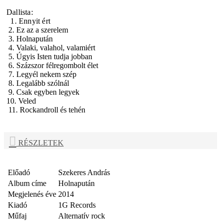
Dallista:
1. Ennyit ért
2. Ez az a szerelem
3. Holnapután
4. Valaki, valahol, valamiért
5. Úgyis Isten tudja jobban
6. Százszor félregombolt élet
7. Legyél nekem szép
8. Legalább szólnál
9. Csak egyben legyek
10. Veled
11. Rockandroll és tehén
RÉSZLETEK
Előadó
Szekeres András
Album címe
Holnapután
Megjelenés éve
2014
Kiadó
1G Records
Műfaj
Alternatív rock