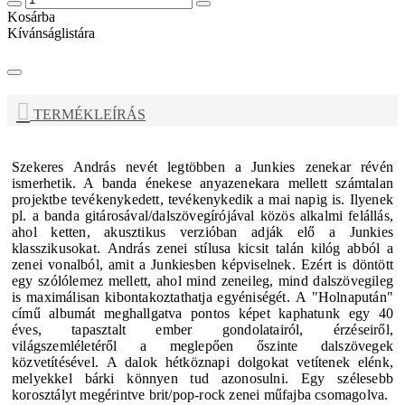
Kosárba
Kívánságlistára
TERMÉKLEÍRÁS
Szekeres András
nevét legtöbben a
Junkies
zenekar révén
ismerhetik. A banda énekese anyazenekara mellett számtalan
projektbe tevékenykedett, tevékenykedik a mai napig is. Ilyenek
pl. a banda gitárosával/dalszövegírójával közös alkalmi felállás,
ahol ketten, akusztikus verzióban adják elő a Junkies
klasszikusokat.
András zenei stílusa kicsit talán kilóg abból a
zenei vonalból, amit a Junkiesben képviselnek. Ezért is döntött
egy szólólemez mellett, ahol mind zeneileg, mind dalszövegileg
is maximálisan kibontakoztathatja egyéniségét.
A
"Holnapután"
című albumát meghallgatva pontos képet kaphatunk egy 40
éves, tapasztalt ember gondolatairól, érzéseiről,
világszemléletéről a meglepően őszinte dalszövegek
közvetítésével. A dalok hétköznapi dolgokat vetítenek elénk,
melyekkel bárki könnyen tud azonosulni. Egy szélesebb
korosztályt megérintve brit/pop-rock zenei műfajba csomagolva.