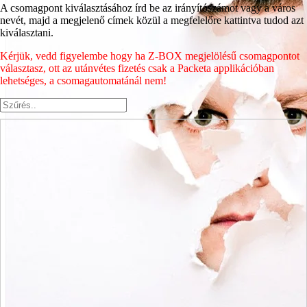
A csomagpont kiválasztásához írd be az irányítószámot vagy a város
nevét, majd a megjelenő címek közül a megfelelőre kattintva tudod azt
kiválasztani.
Kérjük, vedd figyelembe hogy ha Z-BOX megjelölésű csomagpontot
választasz, ott az utánvétes fizetés csak a Packeta applikációban
lehetséges, a csomagautomatánál nem!