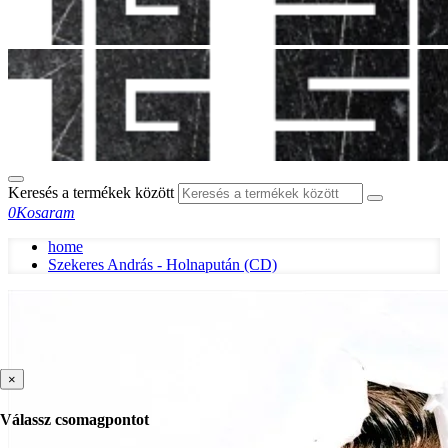
Keresés a termékek között
0
Kosaram
home
Szekeres András - Holnapután (CD)
×
Válassz csomagpontot