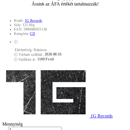
Áraink az ÁFA értékét tartalmazzák!
Kiadó:
1G Records
Súly:
125.00g
EAN:
5999886051136
Kategória:
CD
ⓘ
Elérhetőség:
Raktáron
2026.08.10.
ⓘ
Várható szállítás:
1190 Ft-tól
ⓘ
Szállítási ár:
1G Records
Mennyiség