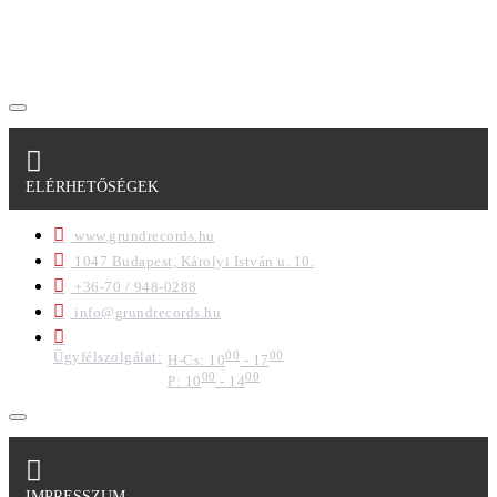
szabályzatban leírtakat. Tudomásul veszem, hogy a
regisztrációkor megadott adataim egy részét anonimizált
formában a cég marketing célokra felhasználja.
ELÉRHETŐSÉGEK
www.grundrecords.hu
1047 Budapest, Károlyi István u. 10.
+36-70 / 948-0288
info@grundrecords.hu
Ügyfélszolgálat:
00
00
H-Cs: 10
- 17
00
00
P: 10
- 14
IMPRESSZUM