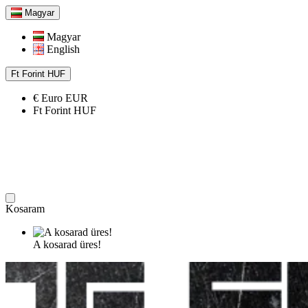
Magyar
Magyar
English
Ft
Forint
HUF
€
Euro
EUR
Ft
Forint
HUF
Kosaram
A kosarad üres!