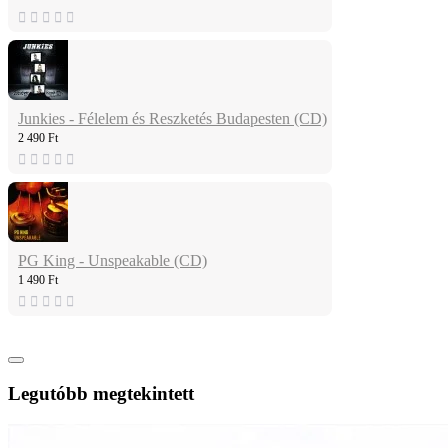
Junkies - Félelem és Reszketés Budapesten (CD)
2 490 Ft
PG King - Unspeakable (CD)
1 490 Ft
Legutóbb megtekintett