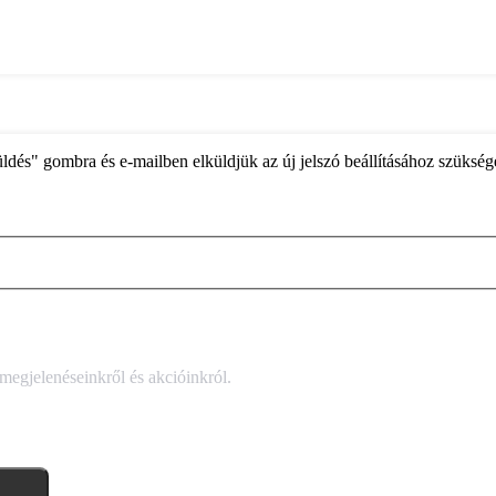
ldés" gombra és e-mailben elküldjük az új jelszó beállításához szüksége
 megjelenéseinkről és akcióinkról.