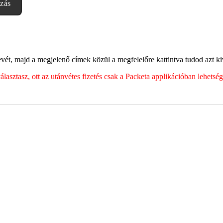
ozás
abályzatban leírtakat. Tudomásul veszem, hogy a regisztrációkor megad
ét, majd a megjelenő címek közül a megfelelőre kattintva tudod azt kiv
sztasz, ott az utánvétes fizetés csak a Packeta applikációban lehets