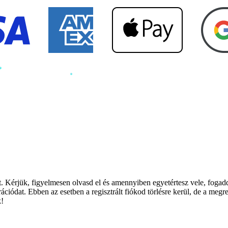
t
. Kérjük, figyelmesen olvasd el és amennyiben egyetértesz vele, foga
rációdat. Ebben az esetben a regisztrált fiókod törlésre kerül, de a meg
k!