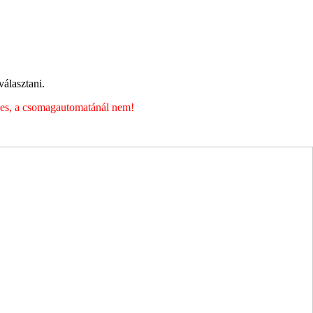
ott adataim egy részét anonimizált formában a cég marketing célokra
álasztani.
éges, a csomagautomatánál nem!