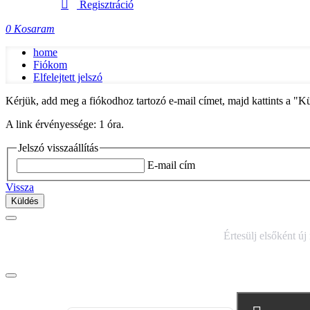
Regisztráció
0
Kosaram
home
Fiókom
Elfelejtett jelszó
Kérjük, add meg a fiókodhoz tartozó e-mail címet, majd kattints a "Kü
A link érvényessége:
1 óra
.
Jelszó visszaállítás
E-mail cím
Vissza
Küldés
IRATKOZZ FEL HÍRLEVELÜNKRE!
Értesülj elsőként új