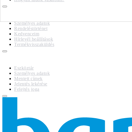
FIÓKOM
Személyes adatok
Rendeléstörténet
Kedvenceim
Hírlevél beállítások
Termékvisszaküldés
GDPR
Eszköztár
Személyes adatok
Mentett címek
Jelentés lekérése
Felejtés joga