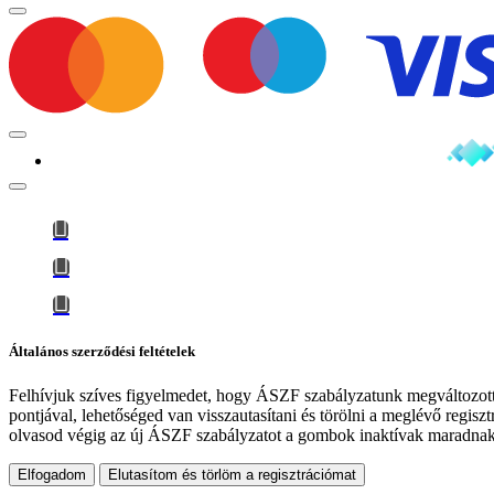
Minden jog fenntartva © 2026 | Tervezte és készítette:
Általános szerződési feltételek
Felhívjuk szíves figyelmedet, hogy
ÁSZF szabályzatunk megváltozot
pontjával, lehetőséged van visszautasítani és törölni a meglévő regiszt
olvasod végig az új ÁSZF szabályzatot a gombok inaktívak maradna
Elfogadom
Elutasítom és törlöm a regisztrációmat