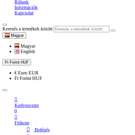
Rólunk
Információk
Kapcsolat
Keresés a termékek között
Magyar
Magyar
English
Ft
Forint
HUF
€
Euro
EUR
Ft
Forint
HUF
Kedvenceim
0
Fiókom
Belépés