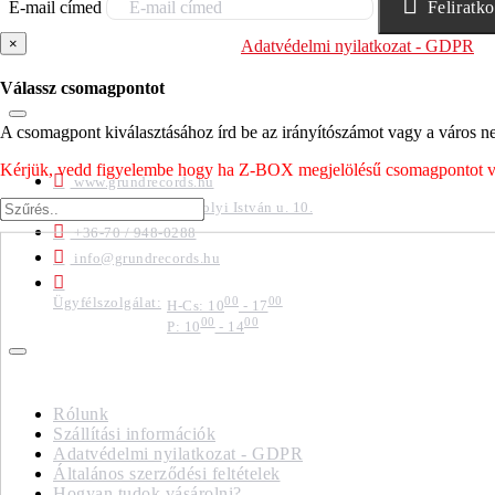
E-mail címed
Feliratk
×
Elolvastam és megértettem az
Adatvédelmi nyilatkozat - GDPR
sz
felhasználja.
Válassz csomagpontot
A csomagpont kiválasztásához írd be az irányítószámot vagy a város nev
ELÉRHETŐSÉGEK
Kérjük, vedd figyelembe hogy ha Z-BOX megjelölésű csomagpontot vála
www.grundrecords.hu
1047 Budapest, Károlyi István u. 10.
+36-70 / 948-0288
info@grundrecords.hu
Ügyfélszolgálat:
00
00
H-Cs: 10
- 17
00
00
P: 10
- 14
IMPRESSZUM
Rólunk
Szállítási információk
Adatvédelmi nyilatkozat - GDPR
Általános szerződési feltételek
Hogyan tudok vásárolni?